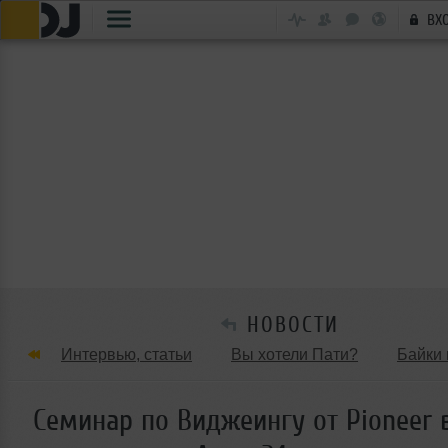
ВХ
НОВОСТИ
Интервью, статьи
Вы хотели Пати?
Байки 
Танцевальные стили
Обзоры Вечеринок и Клу
Семинар по Виджеингу от Pioneer 