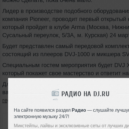
можно сделать, пока очень мало.
Лидер в производстве подобного оборудовани
компания Pioneer, проводит первый открытый 
который пройдет в клубе Arma (Mocква, Нижн
Сусальный переулок, 5/3А, м. Курская) 24 март
Будет представлен самый передовой комплект
состоящий из плееров DVJ-1000 и микшера S
Специальным гостем мероприятия будет DVJ Х
который покажет свое мастерство и ответит на
Для посещения мероприятия необходимо отпр
ваше имя, должность и место работы по адре
РАДИО НА DJ.RU
registration-rus@pioneer.eu
На сайте появился раздел
Радио
— слушайте лучшу
РАССКАЖИ ДРУЗЬЯМ
электронную музыку 24/7!
Микстейпы, лайвы и эксклюзивные сеты от лучших д