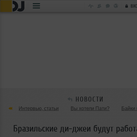
ВХ
НОВОСТИ
Интервью, статьи
Вы хотели Пати?
Байки 
Танцевальные стили
Обзоры Вечеринок и Клу
Бразильские ди-джеи будут работ