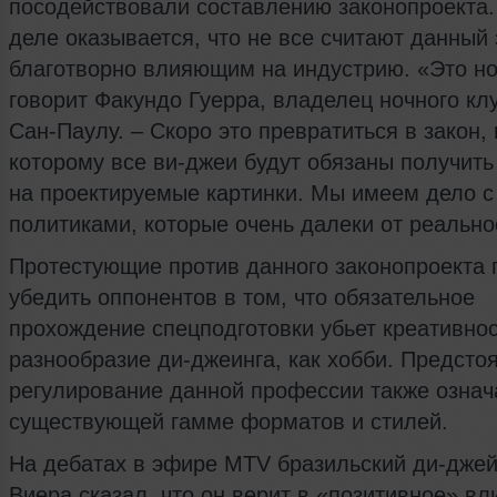
посодействовали составлению законопроекта.
деле оказывается, что не все считают данный 
благотворно влияющим на индустрию. «Это но
говорит Факундо Гуерра, владелец ночного кл
Сан-Паулу. – Скоро это превратиться в закон, 
которому все ви-джеи будут обязаны получит
на проектируемые картинки. Мы имеем дело с
политиками, которые очень далеки от реально
Протестующие против данного законопроекта
убедить оппонентов в том, что обязательное
прохождение спецподготовки убьет креативнос
разнообразие ди-джеинга, как хобби. Предсто
регулирование данной профессии также означ
существующей гамме форматов и стилей.
На дебатах в эфире MTV бразильский ди-дже
Виера сказал, что он верит в «позитивное» вл