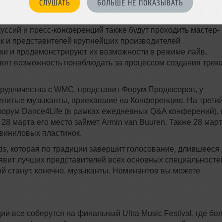
СЛУШАТЬ
БОЛЬШЕ НЕ ПОКАЗЫВАТЬ
е рынки, мейджоры, он-лайн дистрибуторы, промоушен,
далее и тому подобное. Каждый день конференции будет
ссий и пресс-конференций также будут проходить мастер-
так и представителей крупнейших производителей
ки и продемонстрируют их возможности в режиме лайв.
ят возможность понаблюдать за процессом создания треко
отрудничества с WMC, представит Форум Продюсеров, у
енитые музыканты, приехавшие на Конференцию. На трети
орум Dance4Life (в рамках ежедневных Q&A конферений), 
28 марта его место займет Armin van Buuren. Также 28 март
 виниловых пластинок.
ards, которая по традиции завершит голосование, длившееся
бъявит лучших представителей всех основных специальносте
й станут, конечно, музыканты. Номинантов вы можете
 все соберутся на финальный Ultra Music Festival, где бо