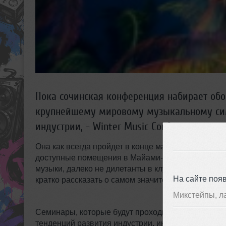
Пока сочинская конференция набирает обо
крупнейшему мировому музыкальному сим
индустрии, - Winter Music Conference.
Она как всегда пройдет в конце марта (24-28) и о
доступные помещения в Майами-Бич, которые за 
музыки, далеко не дилетанты в клубном бизнесе, 
На сайте поя
кратко рассказать о самом значительном и интере
Микстейпы, л
Семинары, которые будут проходить под предводи
тенденций развития индустрии, инновации в ди-д