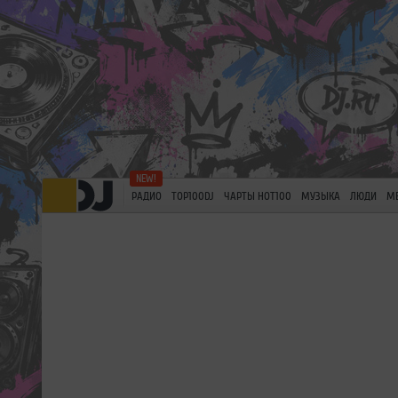
РАДИО
TOP100DJ
ЧАРТЫ HOT100
МУЗЫКА
ЛЮДИ
М