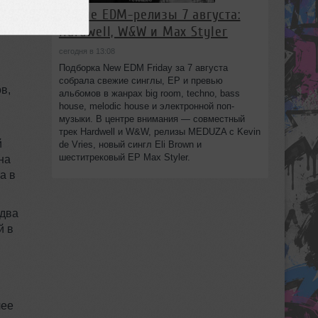
Новые EDM-релизы 7 августа:
Hardwell, W&W и Max Styler
сегодня в 13:08
Подборка New EDM Friday за 7 августа
собрала свежие синглы, EP и превью
в,
альбомов в жанрах big room, techno, bass
house, melodic house и электронной поп-
музыки. В центре внимания — совместный
трек Hardwell и W&W, релизы MEDUZA с Kevin
й
de Vries, новый сингл Eli Brown и
шеститрековый EP Max Styler.
на
а в
 два
й в
лее