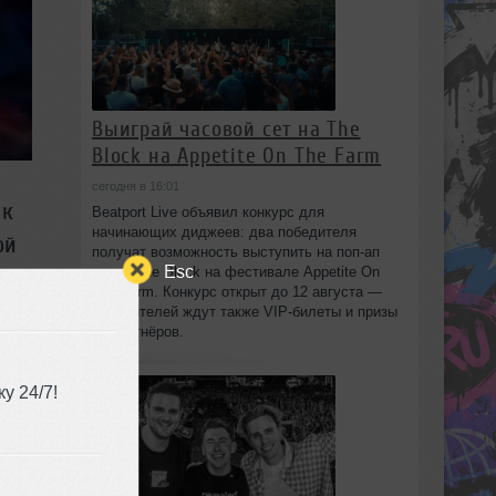
Выиграй часовой сет на The
Block на Appetite On The Farm
сегодня в 16:01
 к
Beatport Live объявил конкурс для
начинающих диджеев: два победителя
ой
получат возможность выступить на поп‑ап
Esc
сцене The Block на фестивале Appetite On
The Farm. Конкурс открыт до 12 августа —
победителей ждут также VIP‑билеты и призы
угие
от партнёров.
ам
у 24/7!