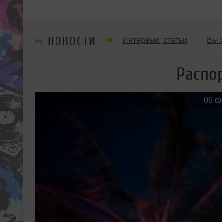
НОВОСТИ
Интервью, статьи
Вы 
Танцевальные стили
Распо
Мужчина & Женщина
06 ф