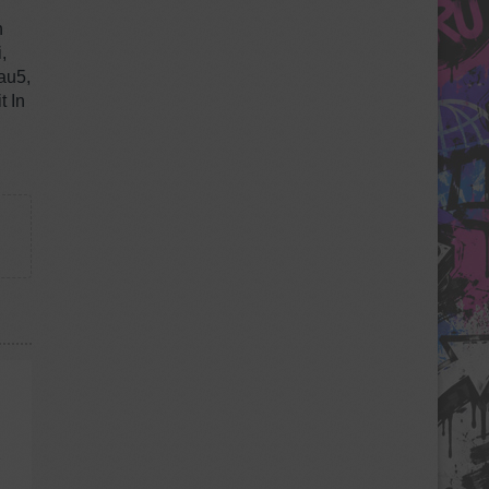
n
,
au5,
t In