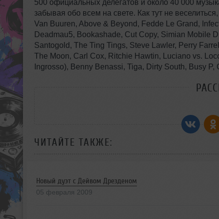
500 официальных делегатов и около 40 000 музык
забывая обо всем на свете. Как тут не веселиться,
Van Buuren, Above & Beyond, Fedde Le Grand, Infec
Deadmau5, Bookashade, Cut Copy, Simian Mobile Disc
Santogold, The Ting Tings, Steve Lawler, Perry Farre
The Moon, Carl Cox, Ritchie Hawtin, Luciano vs. Lo
Ingrosso), Benny Benassi, Tiga, Dirty South, Busy P,
РАС
ЧИТАЙТЕ ТАКЖЕ:
Новый дуэт с Дейвом Дрезденом
05 февраля 2009