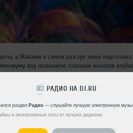
роты, в Майами в самом разгаре лишь подготовка
позиуму под названием, ставшим мантрой клубн
хватит все клубы, открытые площадки, конференц-залы и др
РАДИО НА DJ.RU
считанные часы заполонят люди, работающие в индустрии
и уж тем более не новички в мире маркетинга. Попробуем в
вился раздел
Радио
— слушайте лучшую электронную музык
сном.
айвы и эксклюзивные сеты от лучших диджеев.
тельством специалистов в своей области, коснуться тем:
жеинге и продакшене, дистрибуция, радио, легальные рынки