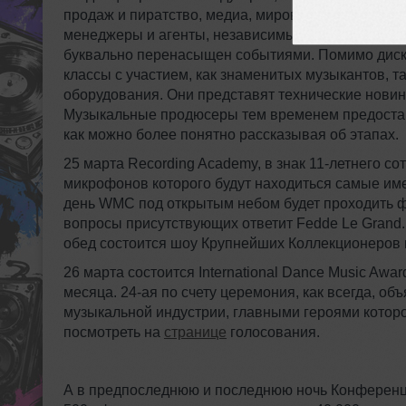
продаж и пиратство, медиа, мировые музыкальны
менеджеры и агенты, независимые лейблы и так 
буквально перенасыщен событиями. Помимо диску
классы с участием, как знаменитых музыкантов, 
оборудования. Они представят технические новин
Музыкальные продюсеры тем временем предостав
как можно более понятно рассказывая об этапах.
25 марта Recording Academy, в знак 11-летнего с
микрофонов которого будут находиться самые им
день WMC под открытым небом будет проходить ф
вопросы присутствующих ответит Fedde Le Grand. 
обед состоится шоу Крупнейших Коллекционеров
26 марта состоится International Dance Music Aw
месяца. 24-ая по счету церемония, как всегда, о
музыкальной индустрии, главными героями которо
посмотреть на
странице
голосования.
А в предпоследнюю и последнюю ночь Конференции