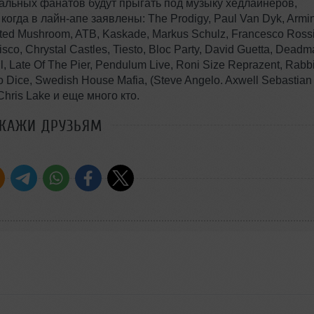
альных фанатов будут прыгать под музыку хедлайнеров,
 когда в лайн-апе заявлены: The Prodigy, Paul Van Dyk, Armi
ted Mushroom, ATB, Kaskade, Markus Schulz, Francesco Rossi
o, Chrystal Castles, Tiesto, Bloc Party, David Guetta, Deadm
ll, Late Of The Pier, Pendulum Live, Roni Size Reprazent, Rabbi
co Dice, Swedish House Mafia, (Steve Angelo. Axwell Sebastian
 Chris Lake и еще много кто.
СКАЖИ ДРУЗЬЯМ