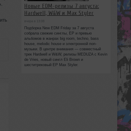
.
Новые EDM-релизы 7 августа:
Hardwell, W&W и Max Styler
жить
вчера в 13:08
Подборка New EDM Friday за 7 августа
собрала свежие синглы, EP и превью
альбомов в жанрах big room, techno, bass
house, melodic house и электронной поп-
музыки. В центре внимания — совместный
трек Hardwell и W&W, релизы MEDUZA с Kevin
de Vries, новый сингл Eli Brown и
шеститрековый EP Max Styler.