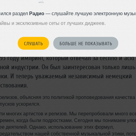
вился раздел
Радио
— слушайте лучшую электронную музык
айвы и эксклюзивные сеты от лучших диджеев.
СЛУШАТЬ
БОЛЬШЕ НЕ ПОКАЗЫВАТЬ
3 году импринт, который отвечал за techno и acid
ой индустрии. Он был заинтересован только лишь
ыки. И теперь уважаемый независимый немецкий
ствования.
релизов, объясняя это политикой проповедования качества
пусков ускорился.
и многих артистов и релизов. Мы перепробовали много вс
времен, когда были подростками. Сегодня мы понимаем уло
е деятелей. Однако, использование этих формул,
едательством нашей собственной музыкальной этики, пот