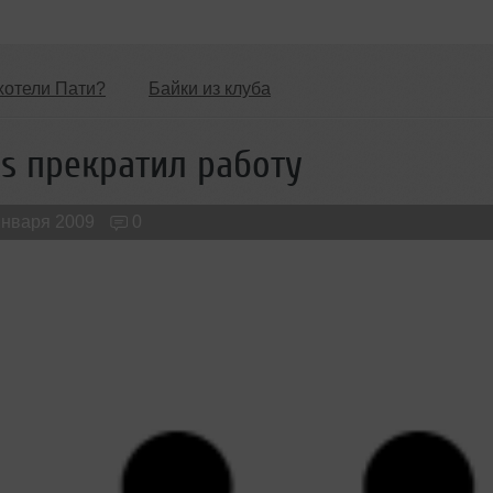
хотели Пати?
Байки из клуба
Обзоры Вечеринок и Клубов
Новые лица
ds прекратил работу
января 2009
0