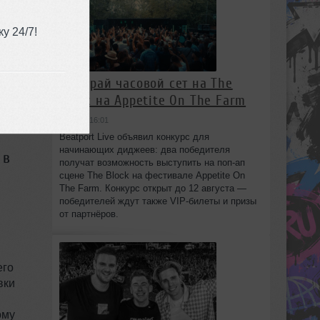
у 24/7!
Выиграй часовой сет на The
Block на Appetite On The Farm
вчера в 16:01
Beatport Live объявил конкурс для
начинающих диджеев: два победителя
 в
получат возможность выступить на поп‑ап
сцене The Block на фестивале Appetite On
The Farm. Конкурс открыт до 12 августа —
победителей ждут также VIP‑билеты и призы
от партнёров.
его
вки
ому