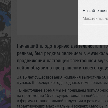
На сайте поя
Микстейпы, л
Начавший плодотворную деятельность в 199
релизы, был редким явлением в музыкальн
продвижении настоящей электронной муз
лейбл объявил о прекращении своего суще
За 15 лет существования компания выпустила 50 
музыки. В последние годы, однако, темп новых вы
«В настоящее время мы не понимаем популярност
на протяжении 15 лет существования лейбла, со 
и формулы танцевальной индустрии и различных е
гарантирующих максимальный эффект, было бы пр