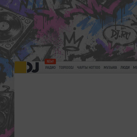
РАДИО
TOP100DJ
ЧАРТЫ HOT100
МУЗЫКА
ЛЮДИ
М