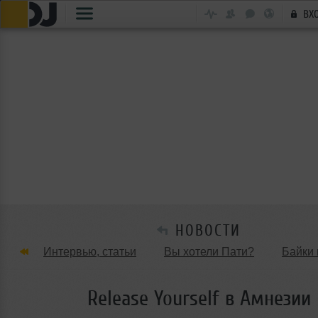
ВХ
НОВОСТИ
Интервью, статьи
Вы хотели Пати?
Байки 
Танцевальные стили
Обзоры Вечеринок и Клу
Release Yourself в Амнезии