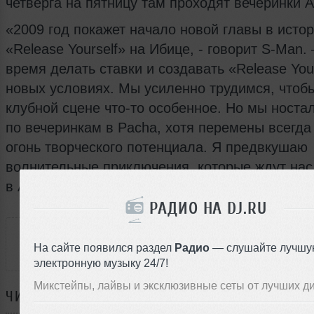
четверга на пятницу там проходят вечеринки 
«2009 год покажет начало новой главы в исто
«Release Yourself» на Ибице, - говорит S-Man.
время делать ставки и создавать «Release Your
новых условиях. Мы усиленно трудимся, чтоб
клубной сцене что-то особенное. Но мы носта
по вечеринкам в Pacha, хотя перемены всегда
огонь творческого потенциала. Я предвкушаю
волнительные приключения, которые ждут нас
в Амнезии».
РАДИО НА DJ.RU
РАССКАЖИ ДРУЗЬЯМ
На сайте появился раздел
Радио
— слушайте лучшу
электронную музыку 24/7!
Микстейпы, лайвы и эксклюзивные сеты от лучших д
ЧИТАЙТЕ ТАКЖЕ: