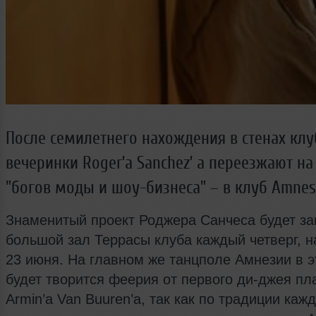
После семилетнего нахождения в стенах клу
вечеринки Roger’а Sanchez’ а переезжают н
"богов моды и шоу-бизнеса" – в клуб Amnes
Знаменитый проект Роджера Санчеса будет з
большой зал Террасы клуба каждый четверг, н
23 июня. На главном же танцполе Амнезии в 
будет творится феерия от первого ди-джея пл
Armin’а Van Buuren’а, так как по традиции каж