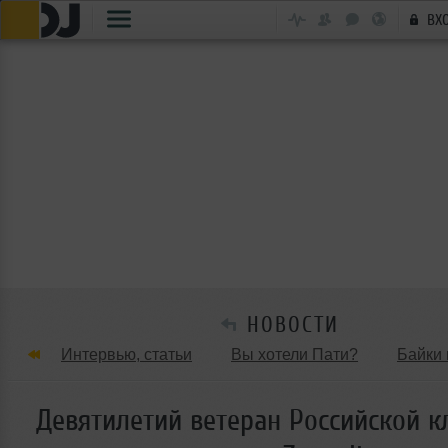
ВХ
НОВОСТИ
Интервью, статьи
Вы хотели Пати?
Байки 
Танцевальные стили
Обзоры Вечеринок и Клу
Девятилетий ветеран Российской к