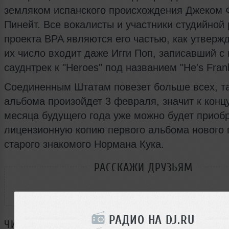
земляком испанского происхождения Джеком
Пинейт. Все вокалисты и участники студийной
проекта BPA являются его частью, как утвержд
их число входит даже Игги Поп, записавший с
сауднтрек к "Heroes" под названием "He's Fran
Соединенным Штатам повезет больше всех, т
альбома произойдет 3 февраля, значит к конц
месяца будущего года уже можно будет приоб
лицензионную копию первого альбома нового 
старого знакомого Нормана Кука.
РАССКАЖИ ДРУЗЬЯМ
РАДИО НА DJ.RU
ЧИТАЙТЕ ТАКЖЕ: