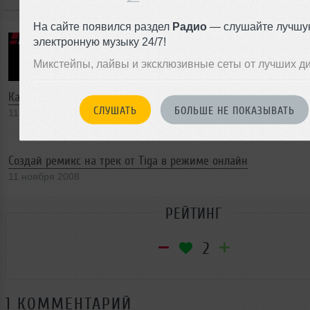
На сайте появился раздел
Радио
— слушайте лучшу
электронную музыку 24/7!
Микстейпы, лайвы и эксклюзивные сеты от лучших д
Качай бесплатно компиляцию от !K7 Records
СЛУШАТЬ
БОЛЬШЕ НЕ ПОКАЗЫВАТЬ
11 ноября 2008
Создай ремикс на трек от Tiga в режиме онлайн
11 ноября 2008
РЕЙТИНГ
2
1 КОММЕНТАРИЙ