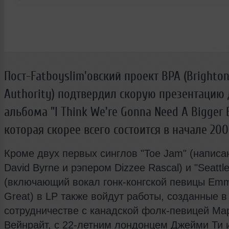
Пост-Fatboyslim'овский проект BPA (Brighton
Authority) подтвердил скорую презентацию
альбома "I Think We're Gonna Need A Bigger 
которая скорее всего состоится в начале 200
Кроме двух первых синглов "Toe Jam" (написа
David Byrne и рэпером Dizzee Rascal) и "Seattle
(включающий вокал гонк-конгской певицы Em
Great) в LP также войдут работы, созданные в
сотрудничестве с канадской фолк-певицей Ма
Вейнрайт, с 22-летним лондонцем Джейми Ти и