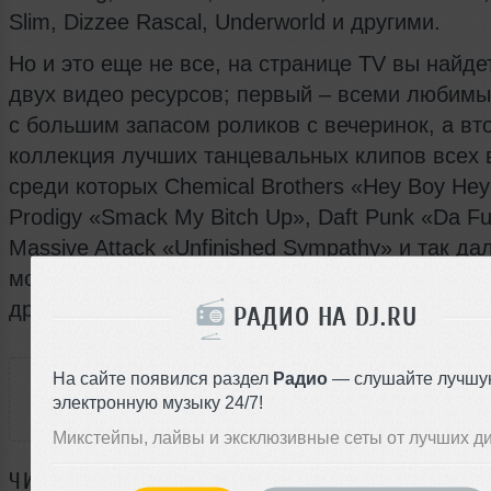
Slim, Dizzee Rascal, Underworld и другими.
Но и это еще не все, на странице TV вы найде
двух видео ресурсов; первый – всеми любимы
с большим запасом роликов с вечеринок, а вт
коллекция лучших танцевальных клипов всех 
среди которых Chemical Brothers «Hey Boy Hey 
Prodigy «Smack My Bitch Up», Daft Punk «Da Fu
Massive Attack «Unfinished Sympathy» и так да
можете делать свой выбор и комментировать 
других.
РАДИО НА DJ.RU
РАССКАЖИ ДРУЗЬЯМ
На сайте появился раздел
Радио
— слушайте лучшу
электронную музыку 24/7!
Микстейпы, лайвы и эксклюзивные сеты от лучших д
ЧИТАЙТЕ ТАКЖЕ: