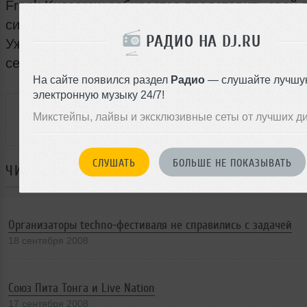
Frank Kusserow собирается представить свой 
сингл на новом лейбле Дейва White Noise 20 о
РАДИО НА DJ.RU
Уже проверенный на прочность трек звучал в 
сетах музыканта и в эфире его радиопрограмм
На сайте появился раздел
Радио
— слушайте лучшу
РАССКАЖИ ДРУЗЬЯМ
электронную музыку 24/7!
Микстейпы, лайвы и эксклюзивные сеты от лучших д
СЛУШАТЬ
БОЛЬШЕ НЕ ПОКАЗЫВАТЬ
ЧИТАЙТЕ ТАКЖЕ:
Организаторы techno-фестиваля не справились с задачей
18 сентября 2008
Союз Пита Тонга и Live Nation
17 сентября 2008