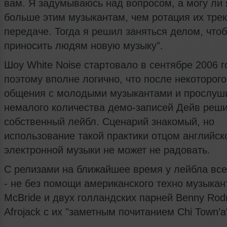
вам. Я задумываюсь над вопросом, а могу ли 
больше этим музыкантам, чем ротация их трек
передаче. Тогда я решил заняться делом, что
приносить людям новую музыку".
Шоу White Noise стартовало в сентябре 2006 г
поэтому вполне логично, что после некоторог
общения с молодыми музыкантами и прослуш
немалого количества демо-записей Дейв реши
собственный лейбл. Сценарий знакомый, но
использование такой практики отцом английск
электронной музыки не может не радовать.
С релизами на ближайшее время у лейбла все
- не без помощи американского техно музыка
McBride и двух голландских парней Benny Rodr
Afrojack с их "заметным почитанием Chi Town’а