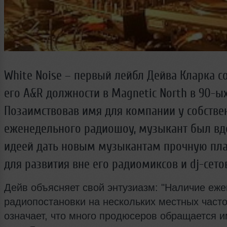
White Noise – первый лейбл Дейва Кларка с
его A&R должности в Magnetic North в 90-ых
Позаимствовав имя для компании у собстве
еженедельного радиошоу, музыкант был вд
идеей дать новым музыкантам прочную пл
для развития вне его радиомиксов и dj-сетов
Дейв объясняет свой энтузиазм: "Наличие еж
радиопостановки на нескольких местных част
означает, что много продюсеров обращается и