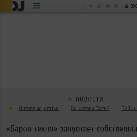
ВХ
НОВОСТИ
Интервью, статьи
Вы хотели Пати?
Байки 
Танцевальные стили
Обзоры Вечеринок и Клу
«Барон техно» запускает собственн