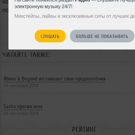
конъюнктурного мнения и от желаний ретушир
электронную музыку 24/7!
послания».
Микстейпы, лайвы и эксклюзивные сеты от лучших д
РАССКАЖИ ДРУЗЬЯМ
СЛУШАТЬ
БОЛЬШЕ НЕ ПОКАЗЫВАТЬ
ЧИТАЙТЕ ТАКЖЕ:
Above & Beyond отстаивают свои предпочтения
16 сентября 2008
Sasha против всех
16 сентября 2008
РЕЙТИНГ