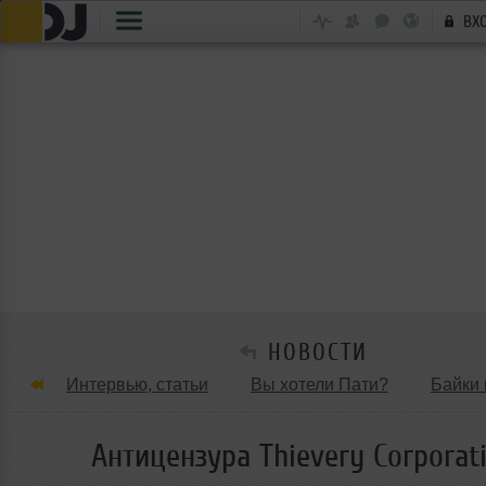
ВХ
НОВОСТИ
Интервью, статьи
Вы хотели Пати?
Байки 
Танцевальные стили
Обзоры Вечеринок и Клу
Антицензура Thievery Corporat