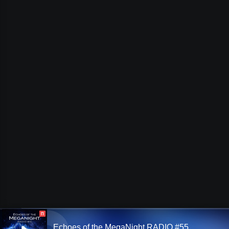
П
Echoes of the MegaNight RADIO #55