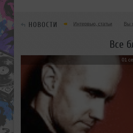
НОВОСТИ
Интервью, статьи
Вы 
Танцевальные стили
Все б
Мужчина & Женщина
01 с