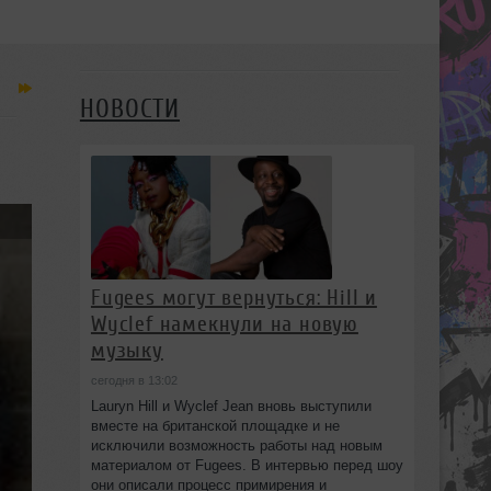
НОВОСТИ
Fugees могут вернуться: Hill и
Wyclef намекнули на новую
музыку
сегодня в 13:02
Lauryn Hill и Wyclef Jean вновь выступили
вместе на британской площадке и не
исключили возможность работы над новым
материалом от Fugees. В интервью перед шоу
они описали процесс примирения и