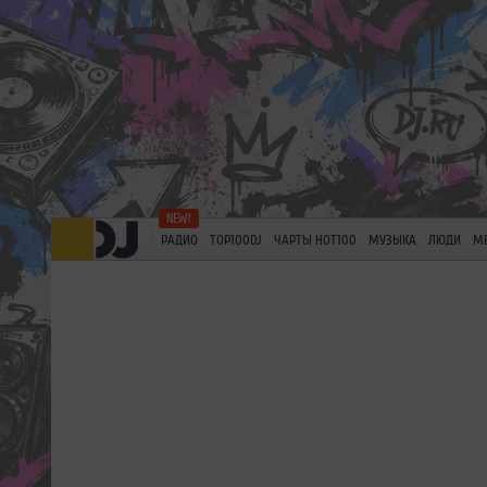
РАДИО
TOP100DJ
ЧАРТЫ HOT100
МУЗЫКА
ЛЮДИ
М