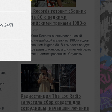
Strut Records готовит сборник
Nigeria 80 с редкими
нигерийскими треками 1980-х
у 24/7!
вчера в 17:32
Лейбл Strut Records анонсировал новый
сборник нигерийской музыки из 1980-х годов
под названием Nigeria 80. В комплект войдут
рии
13 треков разных жанров, а физический релиз
будет очень лимитированным. Слушать.
из
тов,
 их
а.
Радиостанция The Lot Radio
запустила сбор средств для
сотрудницы, начавшей лечение
 в