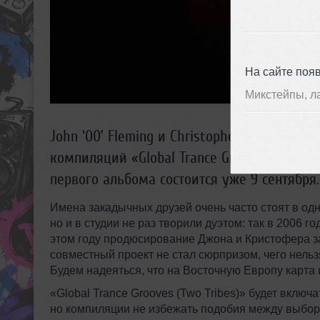
На сайте поя
Микстейпы, л
John ‘00’ Fleming и Christopher Lawrence 
компиляций «Global Trance Grooves (Two Tr
первого альбома состоится уже 9 сентября.
Имена закадычных друзей очень часто стоят в одн
но и в студии не раз творили дуэтом: так в 2006 го
этом году продюсирование Джона и Кристофера за
совместный проект не стал сюрпризом, чего нельзя
Будем надеяться, что на Восточную Европу карта 
«Global Trance Grooves (Two Tribes)» будет включа
но компиляции не избежать подобия между выбора