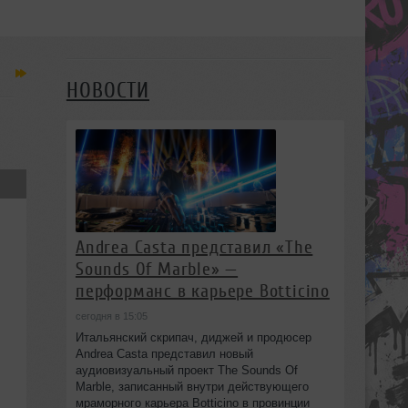
НОВОСТИ
Andrea Casta представил «The
Sounds Of Marble» —
перформанс в карьере Botticino
сегодня в 15:05
Итальянский скрипач, диджей и продюсер
Andrea Casta представил новый
аудиовизуальный проект The Sounds Of
Marble, записанный внутри действующего
мраморного карьера Botticino в провинции