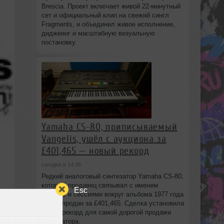
Brescia. Проект включает живой 22‑минутный
сет и официальный клип на свежий сингл
Fragments, и объединил живое исполнение,
диджеинг и масштабную визуальную
постановку.
Yamaha CS-80, приписываемый
Vangelis, ушёл с аукциона за
£401,465 — новый рекорд
сегодня в 14:35
Редкий аналоговый синтезатор Yamaha CS-80,
который продавец связывал с именем
Esc
Vangelis и сессиями вокруг альбома 1977 года
Spiral, продан за £401,465. Сделка установила
новый рекорд для самой дорогой продажи
синтезатора.