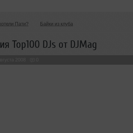
хотели Пати?
Байки из клуба
Обзоры Вечеринок и Клубов
Новые лица
ия Top100 DJs от DJMag
августа 2008
0