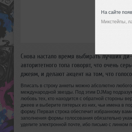
На сайте поя
Микстейпы, л
Снова настало время выбирать лучших ди-
авторитетного топа говорят, что очень сер
джеям, и делают акцент на том, что голос
Вписать в строку анкеты можно абсолютно любого 
международной звезды. Под этим DJMag подразум
любовь тех, кто находится с обратной стороны ве
джеев и выберите пятерых из них, чьи имена в п
форму. Первая строка обеспечит избранному вами 
заполнения формы голосования обязательно укажи
уделите электронной почте, ибо письмо с линком