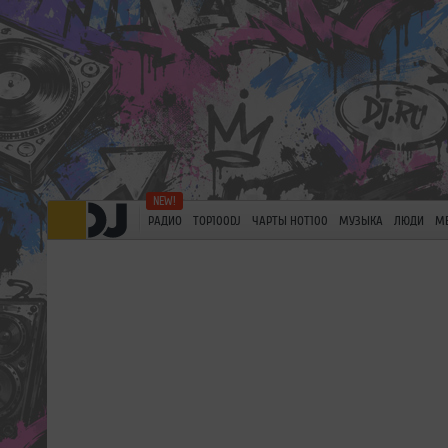
РАДИО
TOP100DJ
ЧАРТЫ HOT100
МУЗЫКА
ЛЮДИ
М