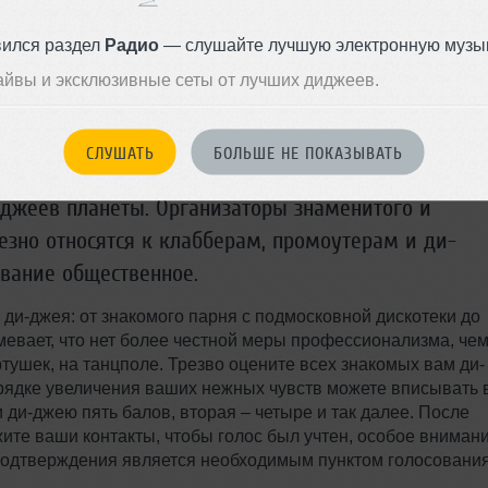
вился раздел
Радио
— слушайте лучшую электронную музык
айвы и эксклюзивные сеты от лучших диджеев.
СЛУШАТЬ
БОЛЬШЕ НЕ ПОКАЗЫВАТЬ
джеев планеты. Организаторы знаменитого и
ьезно относятся к клабберам, промоутерам и ди-
ование общественное.
ди-джея: от знакомого парня с подмосковной дискотеки до
евает, что нет более честной меры профессионализма, че
ртушек, на танцполе. Трезво оцените всех знакомых вам ди-
орядке увеличения ваших нежных чувств можете вписывать 
ди-джею пять балов, вторая – четыре и так далее. После
те ваши контакты, чтобы голос был учтен, особое вниман
 подтверждения является необходимым пунктом голосования