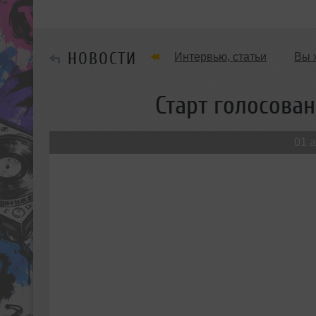
НОВОСТИ
Интервью, статьи
Вы 
Танцевальные стили
Старт голосован
Мужчина & Женщина
01 