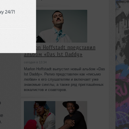
у 24/7!
Marlon Hoffstadt представил
альбом «Das Ist Daddy»
сегодня в 13:34
Marlon Hoffstadt выпустил новый альбом «Das
Ist Daddy». Релиз представлен как «письмо
любви» к его слушателям и включает уже
знакомые синглы, а также ряд приглашённых
вокалистов и соавторов.
м
в
ие
.