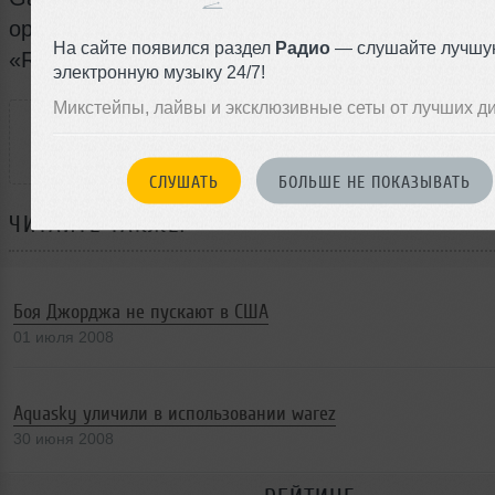
организаторы лондонского «Field Day» и шотл
На сайте появился раздел
Радио
— слушайте лучшу
«Rock Ness».
электронную музыку 24/7!
РАССКАЖИ ДРУЗЬЯМ
Микстейпы, лайвы и эксклюзивные сеты от лучших д
СЛУШАТЬ
БОЛЬШЕ НЕ ПОКАЗЫВАТЬ
ЧИТАЙТЕ ТАКЖЕ:
Боя Джорджа не пускают в США
01 июля 2008
Aquasky уличили в использовании warez
30 июня 2008