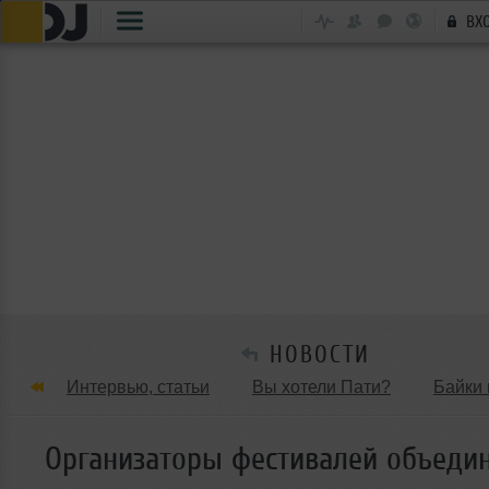
ВХ
НОВОСТИ
Интервью, статьи
Вы хотели Пати?
Байки 
Танцевальные стили
Обзоры Вечеринок и Клу
Организаторы фестивалей объеди