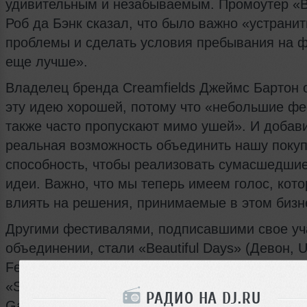
удивительным и незабываемым. Промоутер «Be
Роб да Бэнк сказал, что было важно «устранит
проблемы и сделать условия пребывания на 
еще лучше».
Владелец бренда Creamfields Джеймс Бартон 
эту идею хорошей, потому что «небольшие ф
также часто пропускают мимо ушей». И добави
реальная возможность объединить нашу поку
способность, чтобы реализовать сумасшедши
идеи. Важно, что мы теперь имеем голос, кото
влиять на решения, принимаемые в этом бизн
Другими фестивалями, подписавшими свое уч
объединении, стали «Beautiful Days» (Девон, 
Festival» (Челтнем, UK) и «Glade» (Беркшир). 
«Summer Sundae», ирландский «Electric Picnic»
РАДИО НА DJ.RU
Garden Party» вовлечены в данную акцию, так