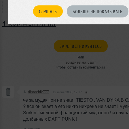
1
СЛУШАТЬ
БОЛЬШЕ НЕ ПОКАЗЫВАТЬ
4 КОММЕНТАРИЯ
ЗАРЕГИСТРИРУЙТЕСЬ
Или
войдите на сайт
чтобы оставить комментарий
dinarchik777
12 июня 2008, 17:17
#
че за мудак ! он не знает TIESTO , VAN DYKA B
? все он знает а его никто нихрена не знает ! муд
Surkin ! молодой французский мудазвон ! и слуш
долбанных DAFT PUNK !
ответить