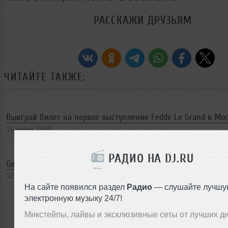
РАССКАЖИ ДРУЗЬЯМ
ЧИТАЙТЕ ТАКЖЕ:
Выиграй билет на первое выступление Fedde Le Grand в Мос
11 июня 2008
РАДИО НА DJ.RU
Goldfrapp. Движение вперед
11 июня 2008
На сайте появился раздел
Радио
— слушайте лучшу
электронную музыку 24/7!
РЕЙТИНГ
Микстейпы, лайвы и эксклюзивные сеты от лучших д