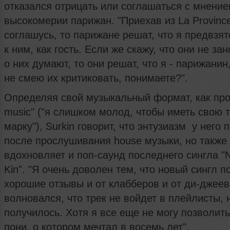
отказался отрицать или соглашаться с мнение
высокомерии парижан. "Приехав из La Province
соглашусь, то парижане решат, что я предвзя
к ним, как гость. Если же скажу, что они не за
о них думают, то они решат, что я - парижанин
не смею их критиковать, понимаете?".
Определяя свой музыкальный формат, как про
music" ("я слишком молод, чтобы иметь свою 
марку"), Surkin говорит, что энтузиазм у него 
после прослушивания house музыки, но также 
вдохновляет и поп-саунд последнего сингла "N
Kin". "Я очень доволен тем, что новый сингл п
хорошие отзывы и от клабберов и от ди-джеев
волновался, что трек не войдет в плейлисты, 
получилось. Хотя я все еще не могу позволить
пони, о котором мечтал в восемь лет".