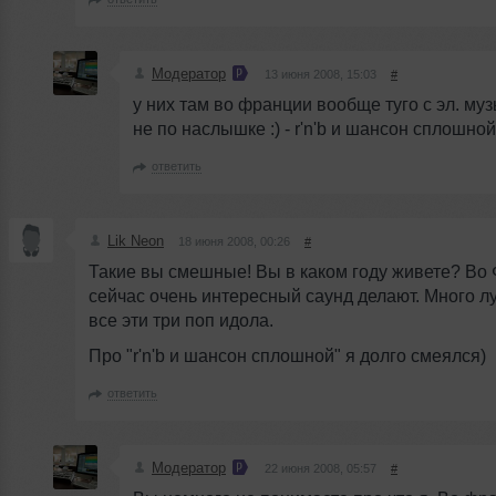
Модератор
13 июня 2008, 15:03
#
у них там во франции вообще туго с эл. муз
не по наслышке :) - r'n'b и шансон сплошной
ответить
Lik Neon
18 июня 2008, 00:26
#
Такие вы смешные! Вы в каком году живете? Во
сейчас очень интересный саунд делают. Много л
все эти три поп идола.
Про "r'n'b и шансон сплошной" я долго смеялся)
ответить
Модератор
22 июня 2008, 05:57
#