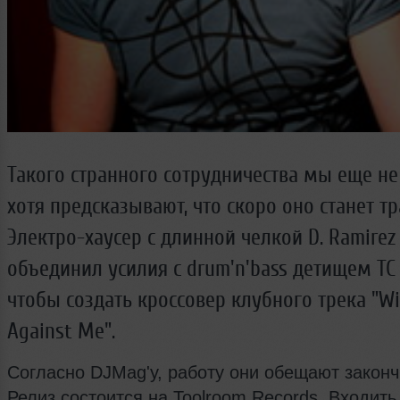
Такого странного сотрудничества мы еще не
хотя предсказывают, что скоро оно станет т
Электро-хаусер с длинной челкой D. Ramirez
объединил усилия с drum'n'bass детищем TC 
чтобы создать кроссовер клубного трека "W
Against Me".
Согласно DJMag'у, работу они обещают законч
Релиз состоится на Toolroom Records. Входить