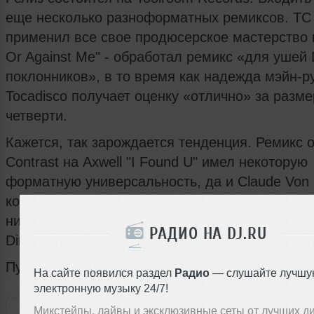
еще несколько разноформатных ремиксов. ТС 
применил все свое продюсерское мастерство 
Or Against Me" - обработал ремикс «для ушей
поклонников», в то время как надежда мэйн-р
Tocadisco получает оценку «отлично» за разме
четверти.
Кажется, так зарождается тенденция. Ремикс о
Contrast на Axwell "I Found U" имел некоторую
форматную универсальность, да и Claude Von 
конце прошлого года говорил, что Goldie наде
нибудь объединить свою студийную сессию с 
РАДИО НА DJ.RU
Dirty Bird.
Пуристы, прячьтесь!
На сайте появился раздел
Радио
— слушайте лучшу
электронную музыку 24/7!
РАССКАЖИ ДРУЗЬЯМ
Микстейпы, лайвы и эксклюзивные сеты от лучших д