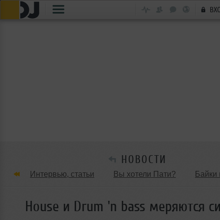
ВХ
НОВОСТИ
Интервью, статьи
Вы хотели Пати?
Байки 
Танцевальные стили
Обзоры Вечеринок и Клу
House и Drum 'n bass меряются с