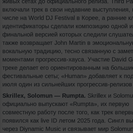
живых сетах до официального релиза. Third Pa
включали трек в свои недавние выступления, 
числе на World DJ Festival в Корее, а ранние 
идентификаторы сделали композицию одной из
финальной версией которых следили слушате
также возвращает John Martin в эмоциональн
вокальную традицию, тесно связанную с заме
моментами прогрессив-хауса. Участие David G
треке делает его ориентированным на больши
фестивальные сеты; «Human» добавляет к под
июля один из сильнейших прогрессив-релизов
Skrillex, Solomun — Rumpta.
Skrillex и Solom
официально выпускают «Rumpta», их первую
совместную работу после того, как трек вперв
появился как live ID летом 2025 года. Сингл в
через Diynamic Music и связывает мир Solom