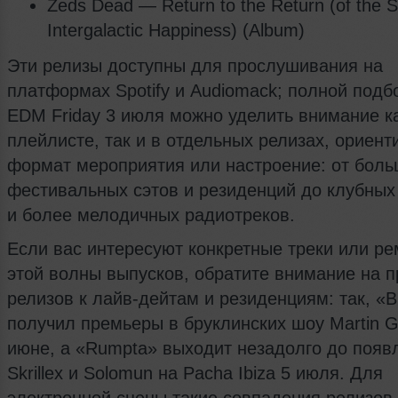
Zeds Dead — Return to the Return (of the 
Intergalactic Happiness) (Album)
Эти релизы доступны для прослушивания на
платформах Spotify и Audiomack; полной подб
EDM Friday 3 июля можно уделить внимание к
плейлисте, так и в отдельных релизах, ориент
формат мероприятия или настроение: от бол
фестивальных сэтов и резиденций до клубных
и более мелодичных радиотреков.
Если вас интересуют конкретные треки или ре
этой волны выпусков, обратите внимание на п
релизов к лайв-дейтам и резиденциям: так, «B
получил премьеры в бруклинских шоу Martin Ga
июне, а «Rumpta» выходит незадолго до появ
Skrillex и Solomun на Pacha Ibiza 5 июля. Для