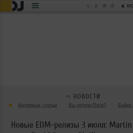
ВХ
НОВОСТИ
Интервью, статьи
Вы хотели Пати?
Байки 
Танцевальные стили
Обзоры Вечеринок и Клу
Новые EDM-релизы 3 июля: Martin 