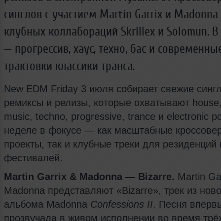
синглов с участием Martin Garrix и Madonna
клубных коллабораций Skrillex и Solomun. 
— прогрессив, хаус, техно, бас и современны
трактовки классики транса.
New EDM Friday 3 июля собирает свежие синг
ремиксы и релизы, которые охватывают house,
music, techno, progressive, trance и electronic p
неделе в фокусе — как масштабные кроссове
проекты, так и клубные треки для резиденций 
фестивалей.
Martin Garrix & Madonna — Bizarre.
Martin Gar
Madonna представляют «Bizarre», трек из ново
альбома Madonna
Confessions II
. Песня вперв
прозвучала в живом исполнении во время трё