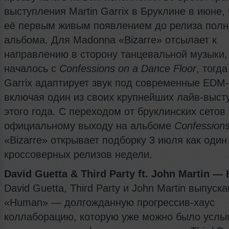
выступления Martin Garrix в Бруклине в июне, 
её первым живым появлением до релиза полн
альбома. Для Madonna «Bizarre» отсылает к
направлению в сторону танцевальной музыки,
началось с
Confessions on a Dance Floor
, тогда
Garrix адаптирует звук под современные EDM
включая один из своих крупнейших лайв-выст
этого года. С переходом от бруклинских сетов 
официальному выходу на альбоме
Confessions
«Bizarre» открывает подборку 3 июля как один
кроссоверных релизов недели.
David Guetta & Third Party ft. John Martin —
David Guetta, Third Party и John Martin выпуск
«Human» — долгожданную прогрессив-хаус
коллаборацию, которую уже можно было услы