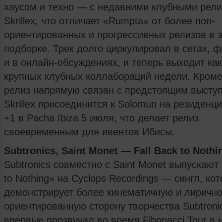
хаусом и техно — с недавними клубными рел
Skrillex, что отличает «Rumpta» от более поп-
ориентированных и прогрессивных релизов в 
подборке. Трек долго циркулировал в сетах, 
и в онлайн-обсуждениях, и теперь выходит как
крупных клубных коллабораций недели. Кроме 
релиз напрямую связан с предстоящим высту
Skrillex присоединится к Solomun на резиденц
+1 в Pacha Ibiza 5 июля, что делает релиз
своевременным для ивентов Ибисы.
Subtronics, Saint Monet — Fall Back to Nothi
Subtronics совместно с Saint Monet выпускают 
to Nothing» на Cyclops Recordings — сингл, ко
демонстрирует более кинематичную и лиричн
ориентированную сторону творчества Subtronic
впервые прозвучал во время Fibonacci Tour в 