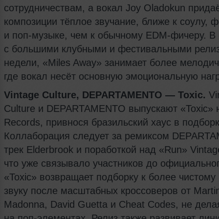
сотрудничествам, а вокал Joy Oladokun прида
композиции тёплое звучание, ближе к соулу, 
и поп-музыке, чем к обычному EDM-фичеру. В
с большими клубными и фестивальными рели
недели, «Miles Away» занимает более мелоди
где вокал несёт основную эмоциональную нагр
Vintage Culture, DEPARTAMENTO — Toxic.
Vi
Culture и DEPARTAMENTO выпускают «Toxic» 
Records, привнося бразильский хаус в подборк
Коллаборация следует за ремиксом DEPART
трек Elderbrook и поработкой над «Run» Vintage
что уже связывало участников до официальног
«Toxic» возвращает подборку к более чистому
звуку после масштабных кроссоверов от Martin
Madonna, David Guetta и Cheat Codes, не дела
на поп-элементах. Релиз также развивает лин