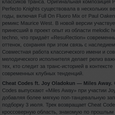
классиков транса. Оригинальная композиция P
Perfecto Knights существовала в нескольких в
годы, включая Full On Fluoro Mix от Paul Oaken
ремикс Maurice West. В новой версии участвуе
принесший в проект опыт из области melodic h
techno, что придаёт «ResuRection» современн
оттенок, сохраняя при этом связь с наследием 
Совместная работа классического имени и со
мелодического исполнителя делает релиз ва
тех, кто следит за транс-историей в контексте
современных клубных тенденций.
Cheat Codes ft. Joy Oladokun — Miles Away.
Codes выпускают «Miles Away» при участии Jo
добавляя более мягкую поп-танцевальную зап
подборку 3 июля. Трек возвращает Cheat Code
кроссоверную область, знакомую по прошлым