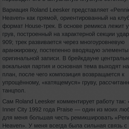
Вариация Roland Leesker представляет «Penni
Heaven» как прямой, ориентированный на клу
формат House-трек. В основе ремикса лежит 
грув, построенный на характерной секции уда
909; трек развивается через многоуровневую
аранжировку, постепенно вводящую элементы
оригинальной записи. В брейкдауне централь
вокальная партия и основная тема выходят н
план, после чего композиция возвращается к
упрощённому, «катящемуся» груву, рассчитан
танцпол.
Сам Roland Leesker комментирует работу так:
Inner City 1992 года Praise — один из моих лю
для меня большая честь ремикшировать «Pen
Heaven». У меня всегда была сильная связь с 