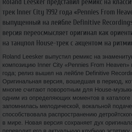
Roland Leesker представил ремикс на класс
трек Inner City 1992 года «Pennies From Heav
выпущенный на лейбле Definitive Recordings
версия переосмысляет оригинал как ориен
на танцпол House-трек с акцентом на ритми
Roland Leesker выпустил ремикс на знаменит
композицию Inner City «Pennies From Heaven» 
года; релиз вышел на лейбле Definitive Recordi
Оригинальная версия, вошедшая в период, к
многие считают поворотным для House-музыки
одним из определяющих моментов в каталоге I
запомнилась мелодической, вокальной подаче
способствовала распространению детройтског
в мире. Новая версия сохраняет дух оригинала
переводит его в актуальную клубную эстетику.