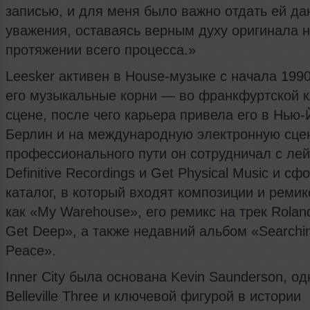
записью, и для меня было важно отдать ей да
уважения, оставаясь верным духу оригинала 
протяжении всего процесса.»
Leesker активен в House-музыке с начала 1990
его музыкальные корни — во франкфуртской 
сцене, после чего карьера привела его в Нью-
Берлин и на международную электронную сцен
профессионального пути он сотрудничал с ле
Definitive Recordings и Get Physical Music и с
каталог, в который входят композиции и ремик
как «My Warehouse», его ремикс на трек Roland
Get Deep», а также недавний альбом «Searchi
Peace».
Inner City была основана Kevin Saunderson, од
Belleville Three и ключевой фигурой в истории