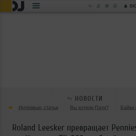
ВХ
НОВОСТИ
Интервью, статьи
Вы хотели Пати?
Байки 
Танцевальные стили
Обзоры Вечеринок и Клу
Roland Leesker превращает Pennie