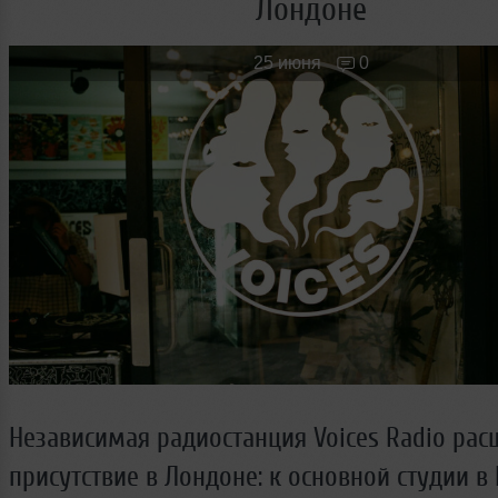
Лондоне
Новые лица
Мужчина & Женщина
25 июня
0
Независимая радиостанция Voices Radio рас
присутствие в Лондоне: к основной студии в 