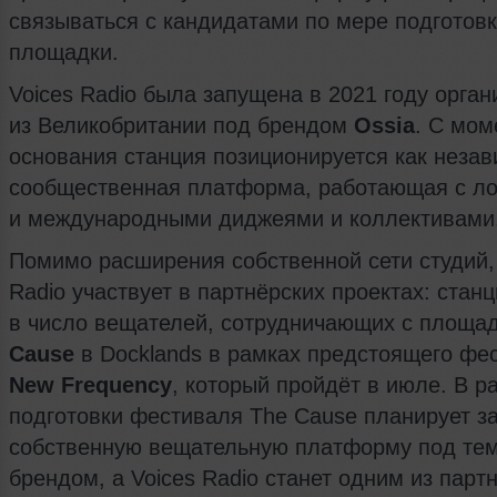
связываться с кандидатами по мере подготов
площадки.
Voices Radio была запущена в 2021 году орга
из Великобритании под брендом
Ossia
. С мом
основания станция позиционируется как незав
сообщественная платформа, работающая с л
и международными диджеями и коллективами
Помимо расширения собственной сети студий,
Radio участвует в партнёрских проектах: стан
в число вещателей, сотрудничающих с площа
Cause
в Docklands в рамках предстоящего фе
New Frequency
, который пройдёт в июле. В р
подготовки фестиваля The Cause планирует з
собственную вещательную платформу под те
брендом, а Voices Radio станет одним из парт