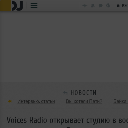
ВХ
НОВОСТИ
Интервью, статьи
Вы хотели Пати?
Байки 
Танцевальные стили
Обзоры Вечеринок и Клу
Voices Radio открывает студию в в