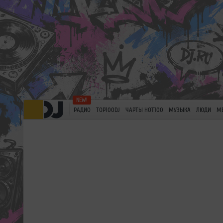
РАДИО
TOP100DJ
ЧАРТЫ HOT100
МУЗЫКА
ЛЮДИ
М