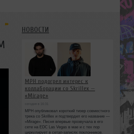
НОВОСТИ
UM
MPH подогрел интерес к
коллаборации со Skrillex —
«Mirage»
сегодня в 16:31
MPH опубликовал короткий тизер совместного
трека со Skrillex и подтвердил его название —
«Mirage». Песня впервые прозвучала в его
сете на EDC Las Vegas в мае и с тех пор
циркулирует в сетап-записях поклонников.