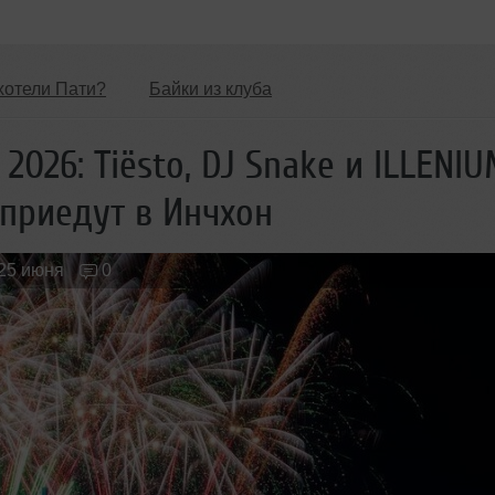
хотели Пати?
Байки из клуба
Обзоры Вечеринок и Клубов
Новые лица
026: Tiësto, DJ Snake и ILLENI
 приедут в Инчхон
25 июня
0