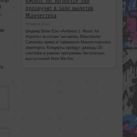
«Music for Airports» Эно
 пор
В
прозвучит в зале вылетов
,
Манчестера
сегодня в 15:01
ли
Шедевр Brian Eno «Ambient 1: Music for
Airports» исполнит ансамбль Manchester
Camerata прямо в терминале Манчестерского
аэропорта. Концерты пройдут дважды 20
сентября в рамках программы бесплатных
выступлений Here We Are.
ть