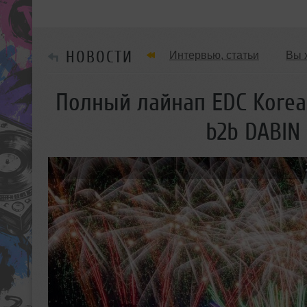
НОВОСТИ
Интервью, статьи
Вы 
Танцевальные стили
Полный лайнап EDC Korea 2
b2b DABIN
Мужчина & Женщина