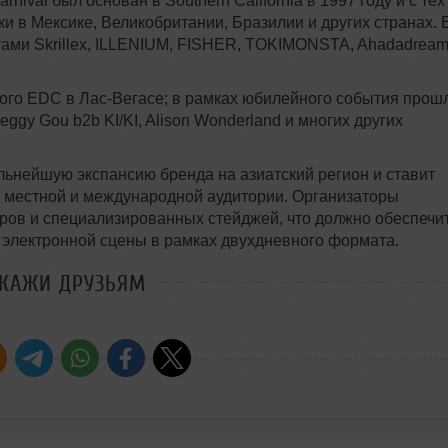
rnival был основан в Southern California в 1997 году и с тех
 в Мексике, Великобритании, Бразилии и других странах. 
тами Skrillex, ILLENIUM, FISHER, TOKIMONSTA, Ahadadream
кого EDC в Лас-Вегасе; в рамках юбилейного события прош
, Peggy Gou b2b KI/KI, Alison Wonderland и многих других
ьнейшую экспансию бренда на азиатский регион и ставит
 местной и международной аудитории. Организаторы
ов и специализированных стейджей, что должно обеспечи
электронной сцены в рамках двухдневного формата.
СКАЖИ ДРУЗЬЯМ