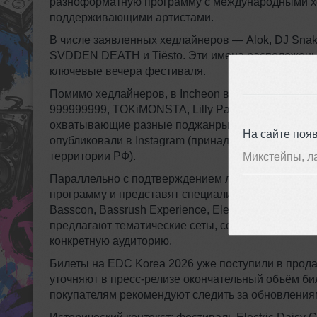
разноформатную программу с международными х
поддерживающими артистами.
В числе заявленных хедлайнеров — Alok, DJ Snake,
SVDDEN DEATH и Tiësto. Эти имена расположены 
ключевые вечера фестиваля.
Помимо хедлайнеров, в Incheon выступят ряд дру
999999999, TOKiMONSTA, Lilly Palmer, Charlie Spar
охватывающие разные поджанры электронной муз
На сайте поя
опубликовали в Instagram (принадлежит компании
территории РФ).
Микстейпы, л
Параллельно с подтверждением лайнапа фестива
программу и представят специализированные сце
Basscon, Bassrush Experience, Electrik Seoul, Ins
предлагают тематические сеты, собственные виз
конкретную аудиторию.
Билеты на EDC Korea 2026 уже поступили в прод
уточняют в пресс-релизе окончательный объём б
покупателям рекомендуют следить за обновления