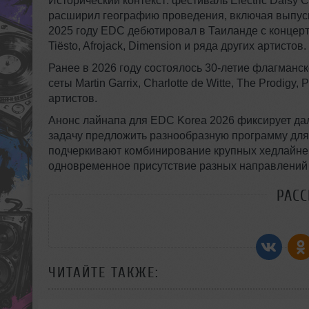
Исторический контекст: фестиваль Electric Daisy Ca
расширил географию проведения, включая выпуски
2025 году EDC дебютировал в Таиланде с концер
Tiësto, Afrojack, Dimension и ряда других артистов.
Ранее в 2026 году состоялось 30-летие флагманс
сеты Martin Garrix, Charlotte de Witte, The Prodigy
артистов.
Анонс лайнапа для EDC Korea 2026 фиксирует дал
задачу предложить разнообразную программу для
подчеркивают комбинирование крупных хедлайнер
одновременное присутствие разных направлений 
РАС
ЧИТАЙТЕ ТАКЖЕ: