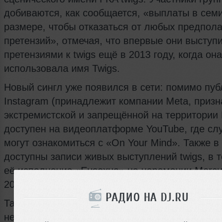
добиваются, как сообщается, «выплаты в сем
размере, чтобы отказаться от любых предпол
претензий», отмечая, что впервые они выступ
претензиями к twigs ещё в 2013 году, когда она
использовала имя Twigs.
Новый сингл уже появился в сети: помимо пуб
Instagram (принадлежит компании Meta, приз
экстремистской и запрещённой на территории 
доступен на видеоплатформе YouTube, где сл
могут ознакомиться с «On Your Mind». Также в
доступны записи живых выступлений twigs, в 
её исполнение «Eusexua» на церемонии Mercur
2025.
РАДИО НА DJ.RU
Таким образом, релиз «On Your Mind» объедин
недавние достижения и текущие трудности в 