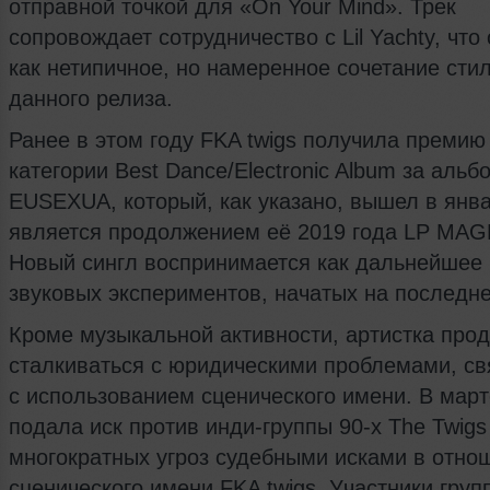
отправной точкой для «On Your Mind». Трек
сопровождает сотрудничество с Lil Yachty, что
как нетипичное, но намеренное сочетание сти
данного релиза.
Ранее в этом году FKA twigs получила преми
категории Best Dance/Electronic Album за альб
EUSEXUA, который, как указано, вышел в янв
является продолжением её 2019 года LP MA
Новый сингл воспринимается как дальнейшее 
звуковых экспериментов, начатых на последне
Кроме музыкальной активности, артистка про
сталкиваться с юридическими проблемами, с
с использованием сценического имени. В март
подала иск против инди-группы 90-х The Twigs
многократных угроз судебными исками в отно
сценического имени FKA twigs. Участники груп