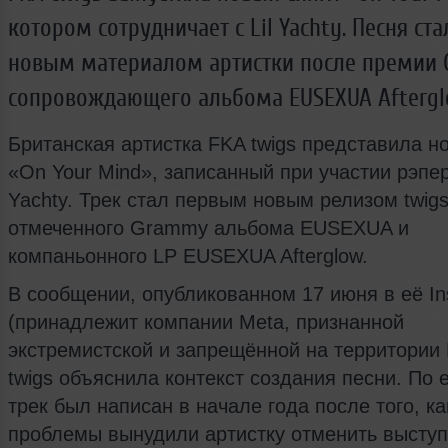
котором сотрудничает с Lil Yachty. Песня ст
новым материалом артистки после премии
сопровождающего альбома EUSEXUA Aftergl
Британская артистка FKA twigs представила н
«On Your Mind», записанный при участии рэпера
Yachty. Трек стал первым новым релизом twigs
отмеченного Grammy альбома EUSEXUA и
компаньонного LP EUSEXUA Afterglow.
В сообщении, опубликованном 17 июня в её In
(принадлежит компании Meta, признанной
экстремистской и запрещённой на территории
twigs объяснила контекст создания песни. По 
трек был написан в начале года после того, к
проблемы вынудили артистку отменить высту