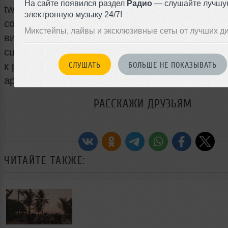
На сайте появился раздел
Радио
— слушайте лучшу
twigs: от признания на премии Grammy и выпу
электронную музыку 24/7!
сопутствующего LP до отмены фестивальных д
Микстейпы, лайвы и эксклюзивные сеты от лучших д
визовых проблем и продолжающегося спора во
сценического имени. Участие Lil Yachty в трек
СЛУШАТЬ
БОЛЬШЕ НЕ ПОКАЗЫВАТЬ
к релизу дополнительный элемент коллабора
артистыми разного музыкального бэкграунда.
РАССКАЖИ ДРУЗЬЯМ
ЧИТАЙТЕ ТАКЖЕ: