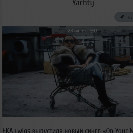
Yachty
Новые лица
Мужчина & Женщина
РЕ
23 июня
0
FKA twigs выпустила новый сингл «On Your M