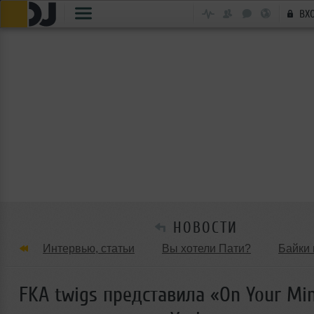
ВХ
НОВОСТИ
Интервью, статьи
Вы хотели Пати?
Байки 
Танцевальные стили
Обзоры Вечеринок и Клу
FKA twigs представила «On Your Min