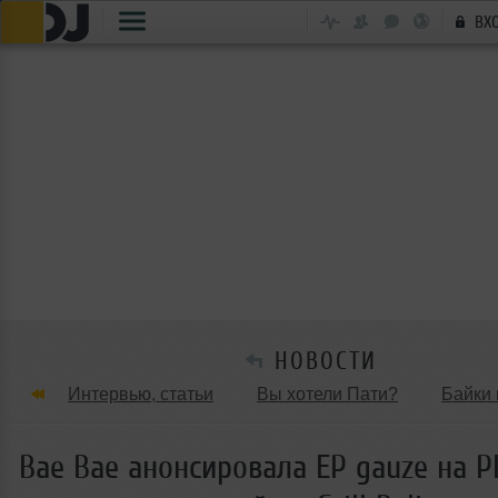
ВХ
НОВОСТИ
Интервью, статьи
Вы хотели Пати?
Байки 
Танцевальные стили
Обзоры Вечеринок и Клу
Bae Bae анонсировала EP gauze на P