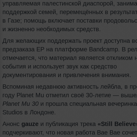
управляемая палестинской диаспорой, занима
поддержкой семей, перемещённых в результат
в Газе; помощь включает поставки продоволь
и жизненно необходимых средств.
Для желающих поддержать проект доступна в
предзаказа EP на платформе Bandcamp. В рел
отмечается, что материал является откликом 
события и использует звук как средство
документирования и привлечения внимания.
Вспоминая недавнюю активность лейбла, в п
году Planet Mu отметил своё 30‑летие — выше
Planet Mu 30
и прошла специальная вечеринка 
Studios в Лондоне.
Анонс
gauze
и публикация трека
«Still Believe
подчеркивают, что новая работа Bae Bae соче