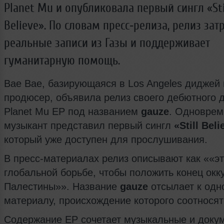
Planet Mu и опубликовала первый сингл «Sti
Believe». По словам пресс‑релиза, релиз зат
реальные записи из Газы и поддерживает
гуманитарную помощь.
Bae Bae, базирующаяся в Los Angeles диджей 
продюсер, объявила релиз своего дебютного 
Planet Mu EP под названием
gauze
. Одноврем
музыкант представил первый сингл
«Still Beli
который уже доступен для прослушивания.
В пресс‑материалах релиз описывают как ««эт
глобальной борьбе, чтобы положить конец окк
Палестины»». Название
gauze
отсылает к од
материалу, происхождение которого соотносят 
Содержание EP сочетает музыкальные и доку