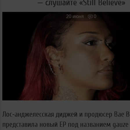
— слушайте «Still Believe»
Новые лица
Мужчина & Женщина
20 июня
0
Лос‑анджелесская диджей и продюсер Bae B
представила новый EP под названием gauze