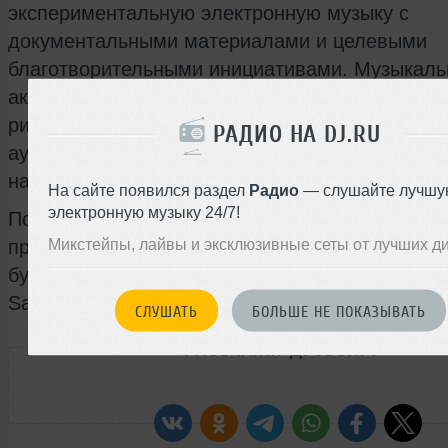
экспериментальную электронную музыку с
документальными материалами и целевыми
благотворительными инициативами. Музыкал
акценты релиза сконцентрированы на перкусс
ритмических формах, при этом использование
РАДИО НА DJ.RU
аудиозаписей придаёт проекту документальну
насыщенность.
На сайте появился раздел
Радио
— слушайте лучшу
электронную музыку 24/7!
Подробности о релизе, доступных форматах и
Микстейпы, лайвы и эксклюзивные сеты от лучших д
предзаказе заявлены через Bandcamp; часть 
будет направлена на гуманитарную помощь че
Sameer Project.
СЛУШАТЬ
БОЛЬШЕ НЕ ПОКАЗЫВАТЬ
РАССКАЖИ ДРУЗЬЯМ