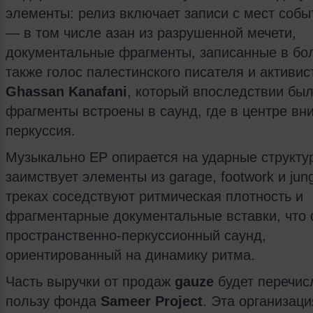
элементы: релиз включает записи с мест собы
— в том числе азан из разрушенной мечети,
документальные фрагменты, записанные в бол
также голос палестинского писателя и активис
Ghassan Kanafani
, который впоследствии был
фрагменты встроены в саунд, где в центре вн
перкуссия.
Музыкально EP опирается на ударные структу
заимствует элементы из garage, footwork и jung
треках соседствуют ритмическая плотность и
фрагментарные документальные вставки, что
пространственно‑перкуссионный саунд,
ориентированный на динамику ритма.
Часть выручки от продаж
gauze
будет перечис
пользу фонда
Sameer Project
. Эта организаци