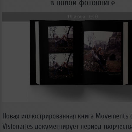
в новой фотокниге
Новые лица
Мужчина & Женщина
19 июня
0
Новая иллюстрированная книга Movements o
Visionaries документирует период творчеств