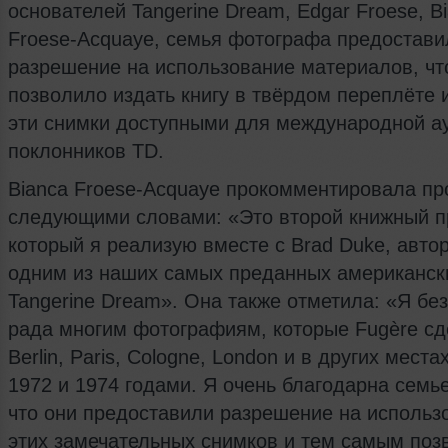
основателей Tangerine Dream, Edgar Froese, B
Froese‑Acquaye, семья фотографа предостави
разрешение на использование материалов, чт
позволило издать книгу в твёрдом переплёте 
эти снимки доступными для международной а
поклонников TD.
Bianca Froese‑Acquaye прокомментировала пр
следующими словами: «Это второй книжный п
который я реализую вместе с Brad Duke, авто
одним из наших самых преданных американск
Tangerine Dream». Она также отметила: «Я бе
рада многим фотографиям, которые Fugère сд
Berlin, Paris, Cologne, London и в других мест
1972 и 1974 годами. Я очень благодарна семье
что они предоставили разрешение на использ
этих замечательных снимков и тем самым поз