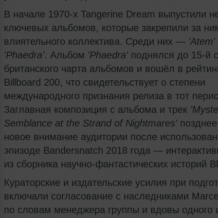
В начале 1970‑х Tangerine Dream выпустили н
ключевых альбомов, которые закрепили за ни
влиятельного коллектива. Среди них —
'Atem'
'Phaedra'
. Альбом
'Phaedra'
поднялся до 15‑й 
британского чарта альбомов и вошёл в рейтин
Billboard 200, что свидетельствует о степени
международного признания релиза в тот перио
Заглавная композиция с альбома и трек
'Myste
Semblance at the Strand of Nightmares'
позднее
новое внимание аудитории после использован
эпизоде Bandersnatch 2018 года — интерактив
из сборника научно‑фантастических историй Bla
Кураторские и издательские усилия при подгот
включали согласование с наследниками Marcel
по словам менеджера группы и вдовы одного 