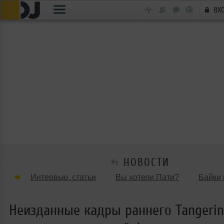
ВХ
НОВОСТИ
Интервью, статьи
Вы хотели Пати?
Байки 
Танцевальные стили
Обзоры Вечеринок и Клу
Неизданные кадры раннего Tangeri