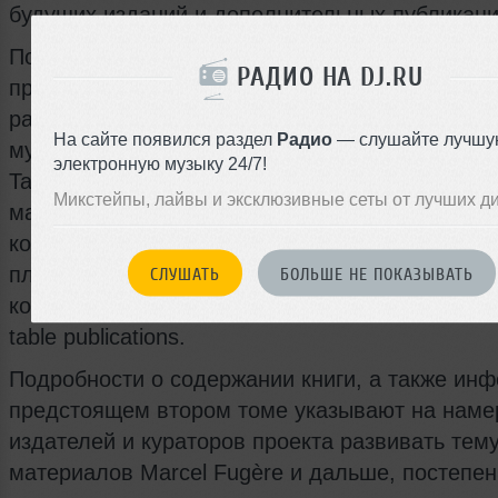
будущих изданий и дополнительных публикаци
По своей структуре и объёму Movements of the 
РАДИО НА DJ.RU
представляет собой документальное издание,
рассчитанное на тех, кто изучает историю эле
На сайте появился раздел
Радио
— слушайте лучшу
музыки и сцены 1970‑х годов, а также на покл
электронную музыку 24/7!
Tangerine Dream, желающих увидеть редкие и 
Микстейпы, лайвы и эксклюзивные сеты от лучших д
малоизвестные фотографии из ключевого эта
коллектива. Книга доступна в продаже в печа
планируется сохранение формата твёрдого пе
СЛУШАТЬ
БОЛЬШЕ НЕ ПОКАЗЫВАТЬ
коллекционного оформления, характерного для
table publications.
Подробности о содержании книги, а также ин
предстоящем втором томе указывают на наме
издателей и кураторов проекта развивать тем
материалов Marcel Fugère и дальше, постепе