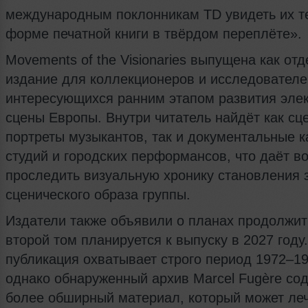
международным поклонникам TD увидеть их т
форме печатной книги в твёрдом переплёте».
Movements of the Visionaries выпущена как от
издание для коллекционеров и исследователе
интересующихся ранним этапом развития эле
сцены Европы. Внутри читатель найдёт как сц
портреты музыкантов, так и документальные к
студий и городских перформансов, что даёт в
проследить визуальную хронику становления 
сценического образа группы.
Издатели также объявили о планах продолжит
второй том планируется к выпуску в 2027 году
публикация охватывает строго период 1972–19
однако обнаруженный архив Marcel Fugère со
более обширный материал, который может леч