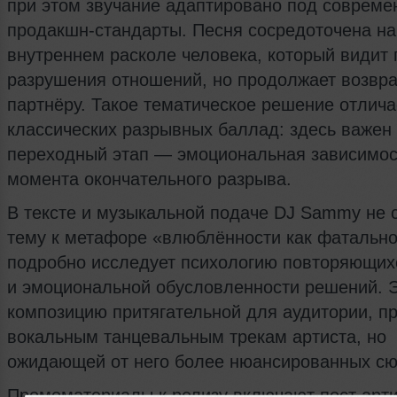
при этом звучание адаптировано под соврем
продакшн-стандарты. Песня сосредоточена на
внутреннем расколе человека, который видит 
разрушения отношений, но продолжает возвра
партнёру. Такое тематическое решение отличае
классических разрывных баллад: здесь важен
переходный этап — эмоциональная зависимос
момента окончательного разрыва.
В тексте и музыкальной подаче DJ Sammy не 
тему к метафоре «влюблённости как фатально
подробно исследует психологию повторяющих
и эмоциональной обусловленности решений. Э
композицию притягательной для аудитории, п
вокальным танцевальным трекам артиста, но
ожидающей от него более нюансированных сю
Промоматериалы к релизу включают пост арти