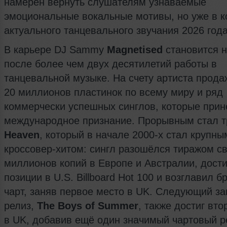
намерен вернуть слушателям узнаваемые
эмоциональные вокальные мотивы, но уже в к
актуального танцевального звучания 2026 года
В карьере DJ Sammy
Magnetised
становится н
после более чем двух десятилетий работы в
танцевальной музыке. На счету артиста прода
20 миллионов пластинок по всему миру и ряд
коммерчески успешных синглов, которые прин
международное признание. Прорывным стал т
Heaven
, который в начале 2000-х стал крупны
кроссовер-хитом: сингл разошёлся тиражом с
миллионов копий в Европе и Австралии, дости
позиции в U.S. Billboard Hot 100 и возглавил б
чарт, заняв первое место в UK. Следующий з
релиз,
The Boys of Summer
, также достиг вто
в UK, добавив ещё один значимый чартовый р