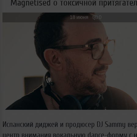
Magnetised о токсичной притягате
Новые лица
Мужчина & Женщина
18 июня
0
Испанский диджей и продюсер DJ Sammy вер
центр внимания вокальную dance-форму с 