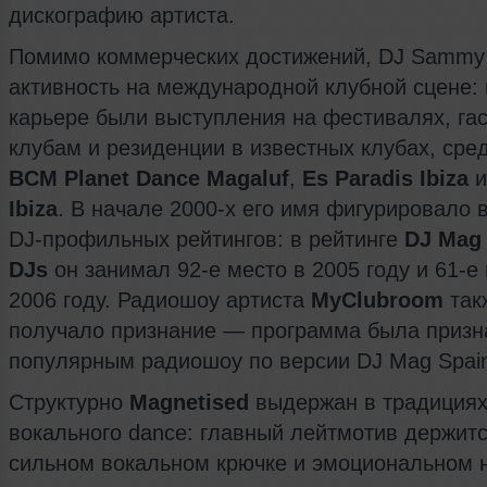
дискографию артиста.
Помимо коммерческих достижений, DJ Sammy
активность на международной клубной сцене: 
карьере были выступления на фестивалях, га
клубам и резиденции в известных клубах, сре
BCM Planet Dance Magaluf
,
Es Paradis Ibiza
Ibiza
. В начале 2000-х его имя фигурировало 
DJ-профильных рейтингов: в рейтинге
DJ Mag 
DJs
он занимал 92-е место в 2005 году и 61-е
2006 году. Радиошоу артиста
MyClubroom
так
получало признание — программа была приз
популярным радиошоу по версии DJ Mag Spai
Структурно
Magnetised
выдержан в традиция
вокального dance: главный лейтмотив держитс
сильном вокальном крючке и эмоциональном 