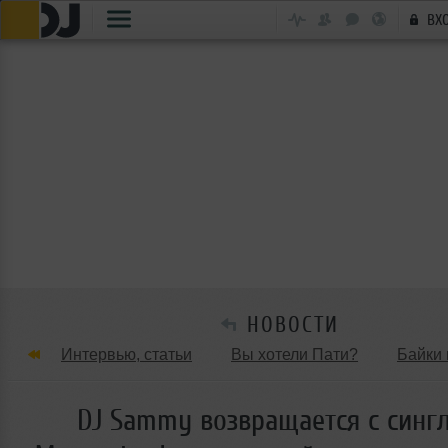
ВХ
НОВОСТИ
Интервью, статьи
Вы хотели Пати?
Байки 
Танцевальные стили
Обзоры Вечеринок и Клу
DJ Sammy возвращается с синг