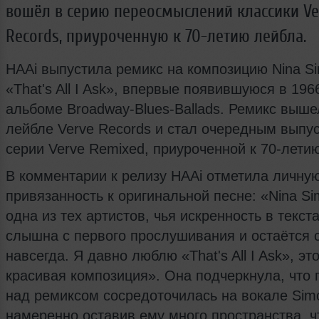
вошёл в серию переосмыслений классики Ve
Records, приуроченную к 70-летию лейбла.
HAAi выпустила ремикс на композицию Nina S
«That's All I Ask», впервые появившуюся в 196
альбоме Broadway-Blues-Ballads. Ремикс выше
лейбле Verve Records и стал очередным выпу
серии Verve Remixed, приуроченной к 70-лети
В комментарии к релизу HAAi отметила личну
привязанность к оригинальной песне: «Nina S
одна из тех артистов, чья искренность в текст
слышна с первого прослушивания и остаётся 
навсегда. Я давно люблю «That's All I Ask», эт
красивая композиция». Она подчеркнула, что 
над ремиксом сосредоточилась на вокале Sim
намеренно оставив ему много пространства, 