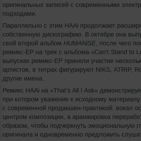
оригинальных записей с современными элект
подходами.
Параллельно с этим HAAi продолжает расшир
собственную дискографию. В октябре она вып
свой второй альбом
HUMANiSE
, после чего п
ремикс-EP на трек с альбома «Can't Stand to L
выпусках ремикс-EP приняли участие несколь
артистов, в титрах фигурируют NIKS, ATRIP, R
другие имена.
Ремикс HAAi на «That's All I Ask» демонстриру
при котором уважение к исходному материалу
с современной продакшен-практикой: вокал о
центром композиции, а аранжировка перерабо
образом, чтобы подчеркнуть эмоциональную г
оригинала и одновременно предложить слуш