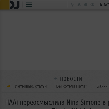
ВХ
НОВОСТИ
Интервью, статьи
Вы хотели Пати?
Байки 
Танцевальные стили
Обзоры Вечеринок и Клу
HAAi переосмыслила Nina Simone в