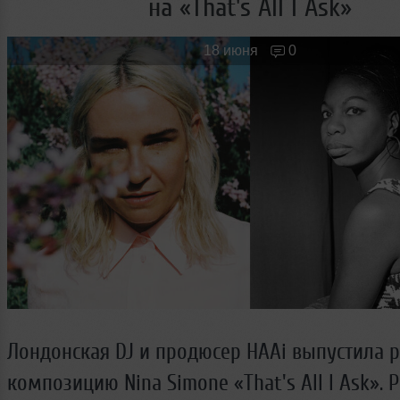
на «That's All I Ask»
Новые лица
Мужчина & Женщина
18 июня
0
Лондонская DJ и продюсер HAAi выпустила 
композицию Nina Simone «That's All I Ask». 