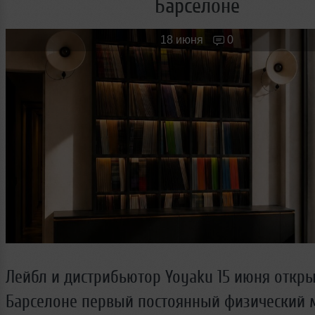
Барселоне
Новые лица
Мужчина & Женщина
18 июня
0
Лейбл и дистрибьютор Yoyaku 15 июня откры
Барселоне первый постоянный физический м