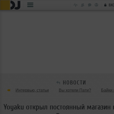
ВХ
НОВОСТИ
Интервью, статьи
Вы хотели Пати?
Байки 
Танцевальные стили
Обзоры Вечеринок и Клу
Yoyaku открыл постоянный магазин 