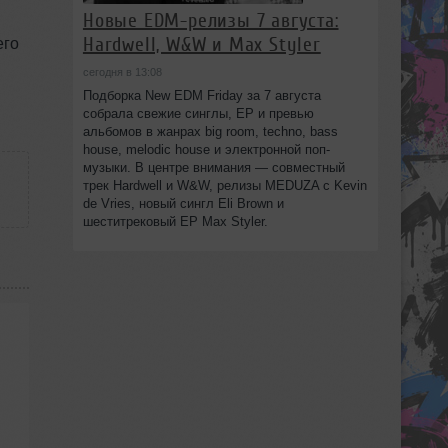
Новые EDM-релизы 7 августа:
Hardwell, W&W и Max Styler
его
сегодня в 13:08
Подборка New EDM Friday за 7 августа
собрала свежие синглы, EP и превью
альбомов в жанрах big room, techno, bass
house, melodic house и электронной поп-
музыки. В центре внимания — совместный
трек Hardwell и W&W, релизы MEDUZA с Kevin
de Vries, новый сингл Eli Brown и
шеститрековый EP Max Styler.