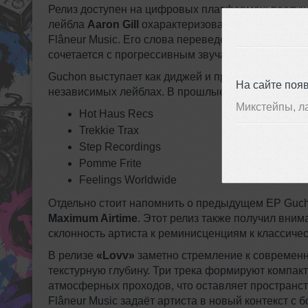
Релиз доступен на цифровых платформах: послу
лейбла
Aaron Gill
охарактеризовал выход как сов
Flâneur Music. Его слова переведены на русский 
сочетается с прогрессивным звучанием, к котором
Guchon выступает как диджей и продюсер из Токио
На сайте поя
независимых лейблах. В прошлые годы артист пу
Микстейпы, л
Hot Haus Recs
Trekkie Trax
Step Recordings
Pomme Frite
Feelings Worldwide
Отдельно стоит напомнить о предыдущем EP Guch
Maximum Airtime
. Этот релиз также получил вни
склонность артиста к реминисценциям к классиче
В релизе
«Lovv»
заметно стремление к современн
текстурную глубину. Три трека формируют компак
атмосферных проходов, что оставляет пространст
Flâneur Music задаёт артиста в новый контекст 