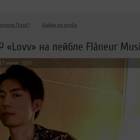
хотели Пати?
Байки из клуба
Обзоры Вечеринок и Клубов
Новые лица
 «Lovv» на лейбле Flâneur Mus
17 июня
0