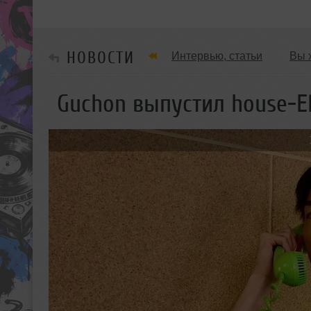
НОВОСТИ
Интервью, статьи
Вы 
Танцевальные стили
Guchon выпустил house-EP
Мужчина & Женщина