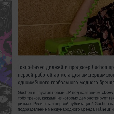
Tokyo-based диджей и продюсер Guchon пр
первой работой артиста для амстердамског
одноимённого глобального модного бренда
Guchon выпустил новый EP под названием
«Lovv
трёх треков, каждый из которых демонстрирует т
ритмах. Релиз стал первой публикацией Guchon н
подразделение международного бренда
Flâneur
и