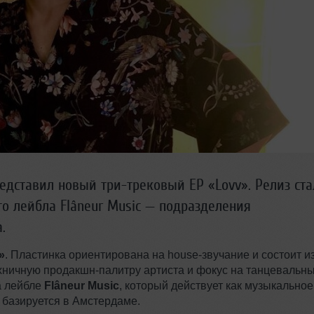
едставил новый три-трековый EP «Lovv». Релиз ста
о лейбла Flâneur Music — подразделения
.
»
. Пластинка ориентирована на house-звучание и состоит и
ехничную продакшн-палитру артиста и фокус на танцевальн
а лейбле
Flâneur Music
, который действует как музыкальное
 базируется в Амстердаме.