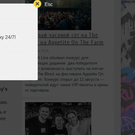
ь
Esc
ей
ьно
Выиграй часовой сет на The
у 24/7!
Block на Appetite On The Farm
сегодня в 16:01
Beatport Live объявил конкурс для
начинающих диджеев: два победителя
получат возможность выступить на поп‑ап
сцене The Block на фестивале Appetite On
The Farm. Конкурс открыт до 12 августа —
победителей ждут также VIP‑билеты и призы
sy's
от партнёров.
ами.
ь и
лее