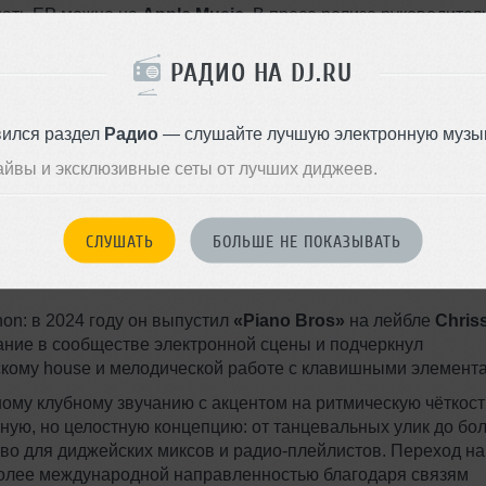
шать EP можно на
Apple Music
. В пресс-релизе руководител
падение художественного направления артиста с концепци
язык: «Это выдающийся релиз, где артистизм Guchon идеал
РАДИО НА DJ.RU
у мы стремимся на Flâneur Music».
; в его дискографии уже есть релизы на нескольких
вился раздел
Радио
— слушайте лучшую электронную музык
бликовал музыку на следующих площадках:
айвы и эксклюзивные сеты от лучших диджеев.
СЛУШАТЬ
БОЛЬШЕ НЕ ПОКАЗЫВАТЬ
on: в 2024 году он выпустил
«Piano Bros»
на лейбле
Chris
мание в сообществе электронной сцены и подчеркнул
скому house и мелодической работе с клавишными элемент
ому клубному звучанию с акцентом на ритмическую чёткост
тную, но целостную концепцию: от танцевальных улик до бо
во для диджейских миксов и радио-плейлистов. Переход на
с более международной направленностью благодаря связям