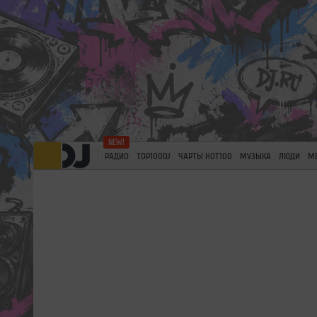
РАДИО
TOP100DJ
ЧАРТЫ HOT100
МУЗЫКА
ЛЮДИ
М