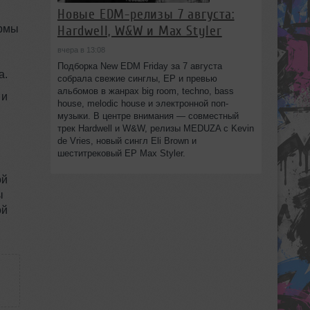
Новые EDM-релизы 7 августа:
ормы
Hardwell, W&W и Max Styler
вчера в 13:08
Подборка New EDM Friday за 7 августа
а.
собрала свежие синглы, EP и превью
альбомов в жанрах big room, techno, bass
 и
house, melodic house и электронной поп-
музыки. В центре внимания — совместный
трек Hardwell и W&W, релизы MEDUZA с Kevin
de Vries, новый сингл Eli Brown и
шеститрековый EP Max Styler.
ой
ы
ой