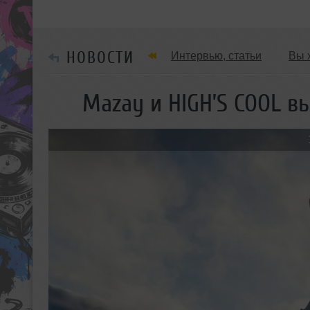
НОВОСТИ
Интервью, статьи
Вы 
Танцевальные стили
Mazay и HIGH’S COOL в
Мужчина & Женщина