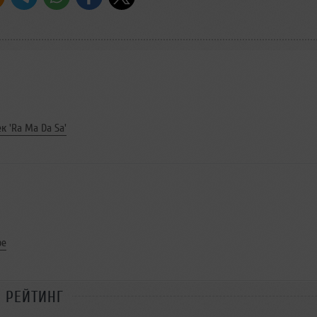
к 'Ra Ma Da Sa'
ое
РЕЙТИНГ