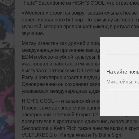
"Fede" Secondomè из HIGH’S COOL, что отразилос
«Weekend» строится вокруг заразительных house-гр
ориентированного brit-pop. По замыслу авторов, 
музыкой, которая превращает уикенд в ритуал св
звучание.
Mazay известен как диджей и продюсер с выражен
международное признание как одна половина дуэта
EDM и electro-клубной культуры. В карьере Mazay е
участвовал в работах, отмеченных платиновыми 
выступал с авторскими DJ-сетами для AC Milan на 
На сайте поя
Party и регулярно играет в ведущих клубах Италии
Микстейпы, л
Одновременно он сохраняет связи с андеграундно
уважаемых международных диджеев.
HIGH’S COOL — итальянский электронный дуэт, в с
Проект сочетает энергетику ранних 2000-х french 
электронной эстетикой Empire Of The Sun и брит
превратился в креативное движение, охватывающе
Secondomè и Keith Rich также внесли вклад в кр
VULTURES 2 от Kanye West и Ty Dolla $ign.