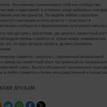
nkee. Эта команда позиционирует себя как сообщество,
стами и аудиторией: в условиях, когда цифровые платф
ктивное участие фанатов. По модели лейбла слушатели
новятся соавторами успеха артиста — участвуют в
активации сообществ и формировании культурного импульс
ть при доступе к экосистеме, где ценится совместный рост
той модели релизы строятся не только вокруг коммерческих
а, что, по идее авторов проекта, должно усиливать
елями.
гические элементы танцпола с современной независимой
, а заявка на совместный опыт, построенный на танцевальн
езависимой сцены. Выпуск объединяет музыкальные подход
ты и лейбл стремятся к более непосредственной и соучастн
СКАЖИ ДРУЗЬЯМ