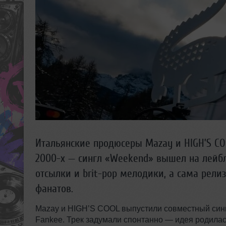
Итальянские продюсеры Mazay и HIGH’S CO
2000-х — сингл «Weekend» вышел на лейбле
отсылки и brit-pop мелодики, а сама рели
фанатов.
Mazay и HIGH’S COOL выпустили совместный син
Fankee. Трек задумали спонтанно — идея родилас