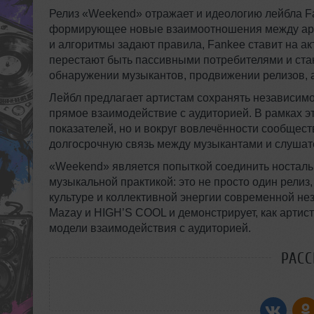
Релиз «Weekend» отражает и идеологию лейбла Fa
формирующее новые взаимоотношения между арти
и алгоритмы задают правила, Fankee ставит на а
перестают быть пассивными потребителями и ста
обнаружении музыкантов, продвижении релизов, 
Лейбл предлагает артистам сохранять независимос
прямое взаимодействие с аудиторией. В рамках э
показателей, но и вокруг вовлечённости сообществ
долгосрочную связь между музыкантами и слушат
«Weekend» является попыткой соединить носталь
музыкальной практикой: это не просто один релиз
культуре и коллективной энергии современной н
Mazay и HIGH’S COOL и демонстрирует, как артис
модели взаимодействия с аудиторией.
РАС