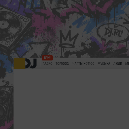
РАДИО
TOP100DJ
ЧАРТЫ HOT100
МУЗЫКА
ЛЮДИ
М