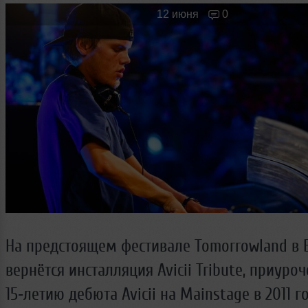
Новые лица
Мужчина & Женщина
12 июня
0
На предстоящем фестивале Tomorrowland в 
вернётcя инсталляция Avicii Tribute, приуро
15‑летию дебюта Avicii на Mainstage в 2011 го