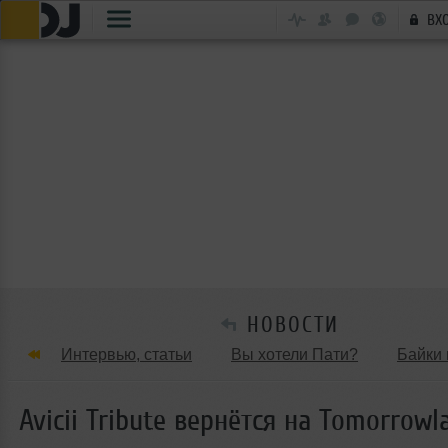
ВХ
НОВОСТИ
Интервью, статьи
Вы хотели Пати?
Байки 
Танцевальные стили
Обзоры Вечеринок и Клу
Avicii Tribute вернётся на Tomorrowl