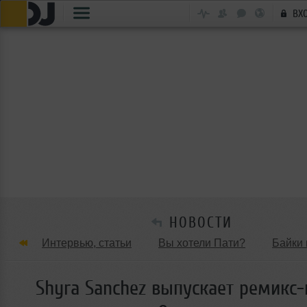
ВХ
НОВОСТИ
Интервью, статьи
Вы хотели Пати?
Байки 
Танцевальные стили
Обзоры Вечеринок и Клу
Shyra Sanchez выпускает ремикс-