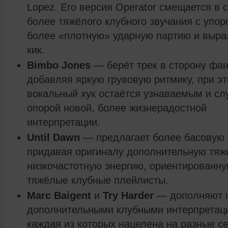
Lopez. Его версия Operator смещается в 
более тяжёлого клубного звучания с упор
более «плотную» ударную партию и выра
кик.
Bimbo Jones
— берёт трек в сторону фан
добавляя яркую грувовую ритмику, при э
вокальный хук остаётся узнаваемым и сл
опорой новой, более жизнерадостной
интерпретации.
Until Dawn
— предлагает более басовую 
придавая оригиналу дополнительную тяж
низкочастотную энергию, ориентированну
тяжёлые клубные плейлисты.
Marc Baigent
и
Try Harder
— дополняют 
дополнительными клубными интерпретац
каждая из которых нацелена на разные с