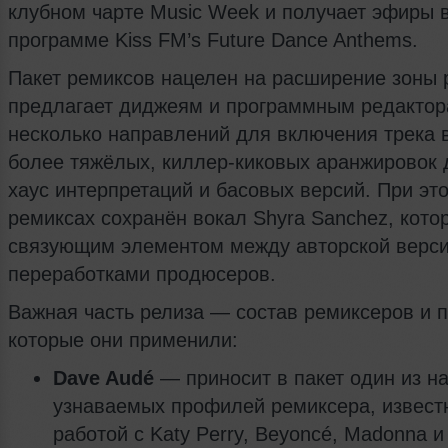
клубном чарте Music Week и получает эфиры 
программе Kiss FM’s Future Dance Anthems.
Пакет ремиксов нацелен на расширение зоны 
предлагает диджеям и программным редакто
несколько направлений для включения трека в
более тяжёлых, киллер-киковых аранжировок 
хаус интерпретаций и басовых версий. При эт
ремиксах сохранён вокал Shyra Sanchez, кото
связующим элементом между авторской верси
переработками продюсеров.
Важная часть релиза — состав ремиксеров и 
которые они применили:
Dave Audé
— приносит в пакет один из н
узнаваемых профилей ремиксера, извест
работой с Katy Perry, Beyoncé, Madonna и 