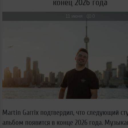
конец 2026 года
Новые лица
Мужчина & Женщина
11 июня
0
Martin Garrix подтвердил, что следующий с
альбом появится в конце 2026 года. Музыка