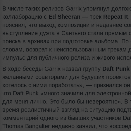
В числе таких релизов Garrix упомянул долго
коллаборацию с
Ed Sheeran
— трек
Repeat It
пояснил, что выход композиции и недавнее с
выступление дуэта в Сантьяго стали прямым 
поиска в архивах при подготовке альбома. По 
словам, возврат к неиспользованным трекам 
импульс для публичного релиза и живого испо
В ходе беседы Garrix назвал группу
Daft Punk
желанными соавторами для будущих проектов
хотелось с ними поработать», — признался он
что Daft Punk «много значили для электронной
для меня лично. Это было бы невероятно». В 
время реалистичный взгляд на ситуацию под
комментарий одного из бывших участников Daf
Thomas Bangalter недавно заявил, что воссое