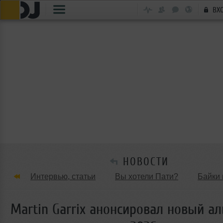
ВХ
НОВОСТИ
Интервью, статьи
Вы хотели Пати?
Байки 
Танцевальные стили
Обзоры Вечеринок и Клу
Martin Garrix анонсировал новый а