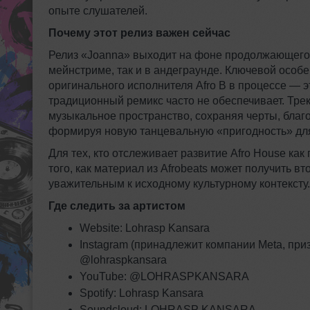
опыте слушателей.
Почему этот релиз важен сейчас
Релиз «Joanna» выходит на фоне продолжающегося
мейнстриме, так и в андеграунде. Ключевой особ
оригинального исполнителя Afro B в процессе — э
традиционный ремикс часто не обеспечивает. Тр
музыкальное пространство, сохраняя черты, благ
формируя новую танцевальную «пригодность» для 
Для тех, кто отслеживает развитие Afro House ка
того, как материал из Afrobeats может получить в
уважительным к исходному культурному контексту.
Где следить за артистом
Website: Lohrasp Kansara
Instagram (принадлежит компании Meta, при
@lohraspkansara
YouTube: @LOHRASPKANSARA
Spotify: Lohrasp Kansara
Soundcloud: LOHRASP KANSARA