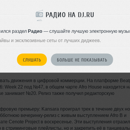
в охвата в плейлистах. Кроме того, на его музыку ссылал
Martin Garrix, Tiësto, Dom Dolla, Adriatique и Keinemusik.
РАДИО НА DJ.RU
релиз «Joanna» рассматривать как заметный эпизод в карье
гинального исполнителя.
вился раздел
Радио
— слушайте лучшую электронную музык
айвы и эксклюзивные сеты от лучших диджеев.
ohrasp ведёт собственное еженедельное событие
LOCO
стве
Somewhere Nowhere NYC
. В рамках этой платформы о
r. LOCO CARNAVAL служит демонстрацией кураторского подх
СЛУШАТЬ
БОЛЬШЕ НЕ ПОКАЗЫВАТЬ
 проверять новые треки и концепции на живой аудитории.
ывать движения в цифровой коммерции. На платформе Beat
6: Week 22 под №47, в общем чарте Afro House находится н
ouse занимает №20. Релиз также получил редакторскую
ровую премьеру: Kansara проиграл трек в течение двух н
ботнюю вечеринку-релиз с живым выступлением Afro B и
мате Cenote Project в воскресенье. Эти выступления отрази
ю в стриминговые плейлисты, но и закрепить её в танцевал