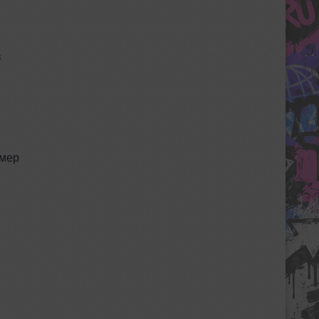
в
имер