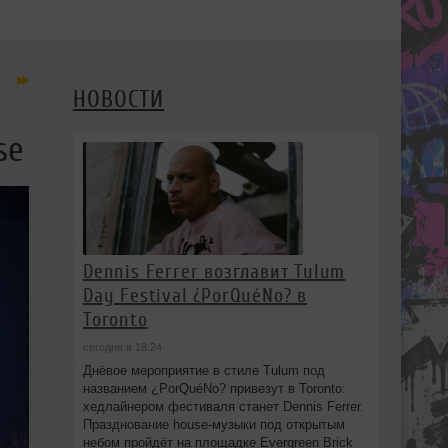
НОВОСТИ
se
Dennis Ferrer возглавит Tulum
Day Festival ¿PorQuéNo? в
Toronto
сегодня в 18:24
Днёвое мероприятие в стиле Tulum под
названием ¿PorQuéNo? привезут в Toronto:
хедлайнером фестиваля станет Dennis Ferrer.
Празднование house-музыки под открытым
небом пройдёт на площадке Evergreen Brick