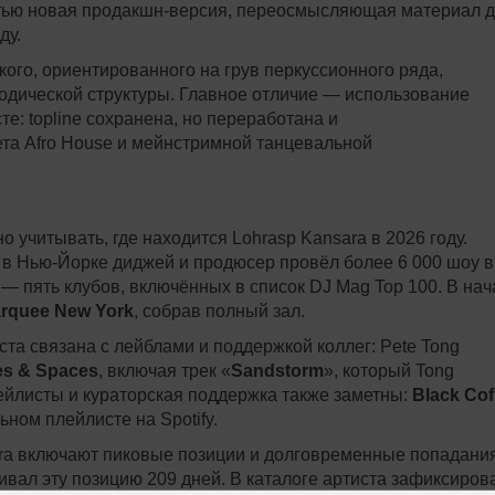
ностью новая продакшн-версия, переосмысляющая материал 
ду.
кого, ориентированного на грув перкуссионного ряда,
дической структуры. Главное отличие — использование
те: topline сохранена, но переработана и
та Afro House и мейнстримной танцевальной
 учитывать, где находится Lohrasp Kansara в 2026 году.
в Нью-Йорке диджей и продюсер провёл более 6 000 шоу в
 — пять клубов, включённых в список DJ Mag Top 100. В на
rquee New York
, собрав полный зал.
ста связана с лейблами и поддержкой коллег: Pete Tong
es & Spaces
, включая трек «
Sandstorm
», который Tong
ейлисты и кураторская поддержка также заметны:
Black Cof
ном плейлисте на Spotify.
ara включают пиковые позиции и долговременные попадани
живал эту позицию 209 дней. В каталоге артиста зафиксиров