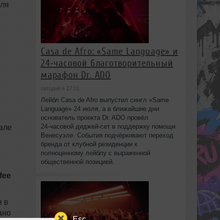
для
Casa de Afro: «Same Language» и
24‑часовой благотворительный
марафон Dr. ADO
сегодня в 17:01
Лейбл Casa de Afro выпустил сингл «Same
Language» 24 июля, а в ближайшие дни
основатель проекта Dr. ADO провёл
24‑часовой диджей‑сет в поддержку помощи
чале
Венесуэле. События подчёркивают переход
бренда от клубной резиденции к
полноценному лейблу с выраженной
общественной позицией.
fee
я в
ано
Esc