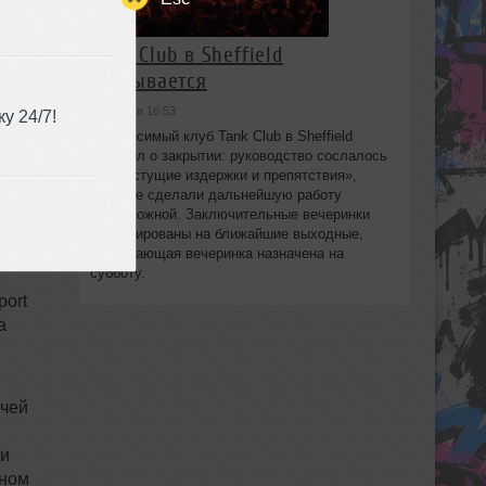
ись
Tank Club в Sheffield
ре
закрывается
сегодня в 16:53
у 24/7!
Независимый клуб Tank Club в Sheffield
объявил о закрытии: руководство сослалось
на «растущие издержки и препятствия»,
н
которые сделали дальнейшую работу
ода
невозможной. Заключительные вечеринки
запланированы на ближайшие выходные,
закрывающая вечеринка назначена на
субботу.
port
а
очей
ли
ьном