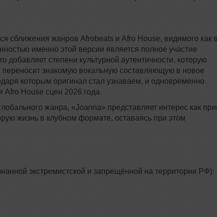
 сближения жанров Afrobeats и Afro House, видимого как 
енностью именно этой версии является полное участие
то добавляет степени культурной аутентичности, которую
ек переносит знакомую вокальную составляющую в новое
одаря которым оригинал стал узнаваем, и одновременно
Afro House сцен 2026 года.
к глобального жанра, «Joanna» представляет интерес как пр
торую жизнь в клубном формате, оставаясь при этом
знанной экстремистской и запрещённой на территории РФ):