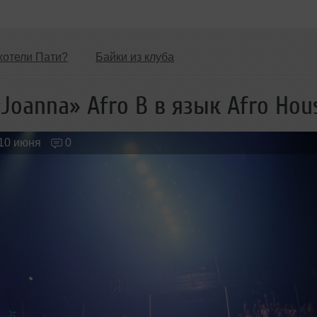
хотели Пати?
Байки из клуба
Обзоры Вечеринок и Клубов
Новые лица
Joanna» Afro B в язык Afro Hou
10 июня
0