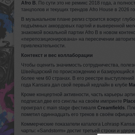
Afro B
. По сути это не ремикс 2018 года, а пол
танцполов и текущих трендов Afro House в 2026 го
В музыкальном плане релиз строится вокруг глубо
подъёмных аккордовых партий и выверенной мело
знакомой вокальной партии Afro B в новом контекс
«перепозиционирована» на пересечении авторите
привлекательности.
Контекст и вес коллаборации
Чтобы оценить значимость сотрудничества, полезно
Швейцарский по происхождению и базирующийся 
более чем 60 странах. В его реестре выступлений
года Kansara дал свой первый хедлайн в клубе
Ma
Кроме концертной активности, часть карьеры арти
подписал две его синглы на своём импринте
Plac
проиграл с main stage фестиваля
Creamfields
. Пл
пометил одиннадцать его треков в своём официаль
Коммерческие показатели каталога Lohrasp Kans
чарты: «Sandstorm» достиг третьей строки и удер