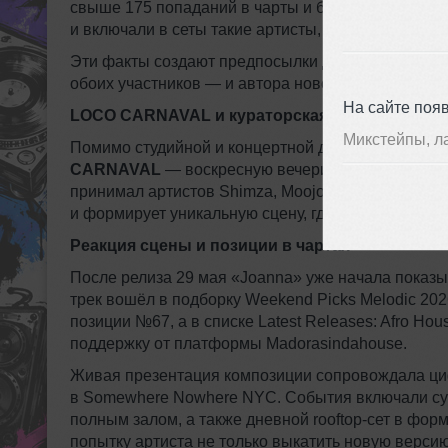
свыше 175 попаданий в чарты и более 13 миллионо
и включали в сеты такие артисты, как Calvin Harris, 
Эти факты создают предпосылки для того, чтобы 
обоих участников — и автора новой версии, и ори
На сайте поя
LOCO CARNAVAL и кураторская платформа
Микстейпы, л
Помимо студийной и концертной деятельности, L
CARNAVAL
— воскресную вечеринку в простран
принимал артистов Shimza, Moojo, Awen и Kinta
и формирует уникальную сцену, где Kansara может
Реакция сцены и позиции в чартах
После релиза 29 мая «Joanna» уже начала показ
трек вошёл в подборку Weekend Picks Melodic 202
позиции №67, а в списке Latest Releases: Afro H
поддержку от платформы Madorasindahouse.
Живая презентация композиции сопровождала циф
в Somewhere Nowhere NYC. События включали суб
полным залом, а также дневной rooftop-сет в фор
попытку артиста не только выкатить новую верси