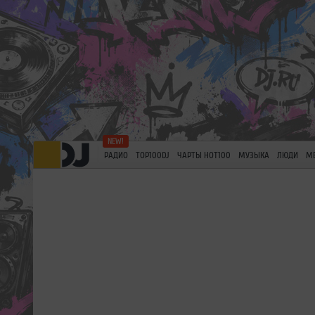
РАДИО
TOP100DJ
ЧАРТЫ HOT100
МУЗЫКА
ЛЮДИ
М