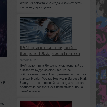
Works 29 августа 2026 года и займёт семь
часов на двух сценах.
HAAi приготовила первый в
Лондоне 100% production‑сет
сегодня в 17:54
HAAi исполнит в Лондоне эксклюзивный сет,
е
в котором будут звучать только её
собственные треки. Выступление состоится в
рамках Maiden Voyage Festival в Burgess Park
use
8 августа — это первый раз, когда артистка
полностью построит сет исключительно на
своей музыке.
лем