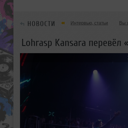
НОВОСТИ
Интервью, статьи
Вы 
Танцевальные стили
Lohrasp Kansara перевёл «
Мужчина & Женщина