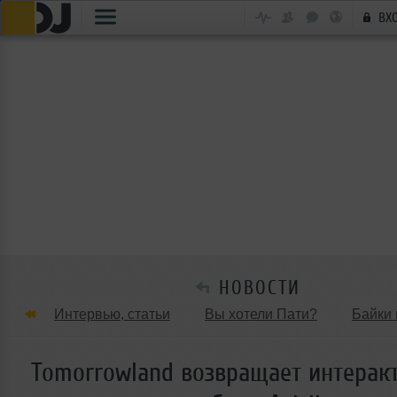
ВХ
НОВОСТИ
Интервью, статьи
Вы хотели Пати?
Байки 
Танцевальные стили
Обзоры Вечеринок и Клу
Tomorrowland возвращает интерак