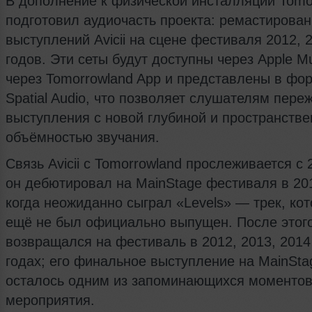
В дополнение к физической инсталляции Tomo
подготовил аудиочасть проекта: ремастирова
выступлений Avicii на сцене фестиваля 2012, 
годов. Эти сеты будут доступны через Apple Mu
через Tomorrowland App и представлены в фо
Spatial Audio, что позволяет слушателям пере
выступления с новой глубиной и пространств
объёмностью звучания.
Связь Avicii с Tomorrowland прослеживается с 
он дебютировал на MainStage фестиваля в 201
когда неожиданно сыграл «Levels» — трек, кот
ещё не был официально выпущен. После этого 
возвращался на фестиваль в 2012, 2013, 2014
годах; его финальное выступление на MainSta
осталось одним из запоминающихся моментов
мероприятия.