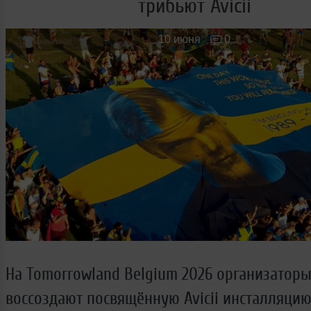
трибьют Avicii
Новые лица
Мужчина & Женщина
10 июня
0
На Tomorrowland Belgium 2026 организатор
воссоздают посвящённую Avicii инсталляцию