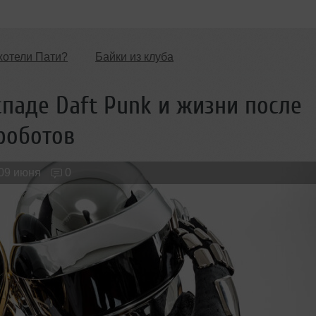
хотели Пати?
Байки из клуба
Обзоры Вечеринок и Клубов
Новые лица
спаде Daft Punk и жизни после
роботов
09 июня
0