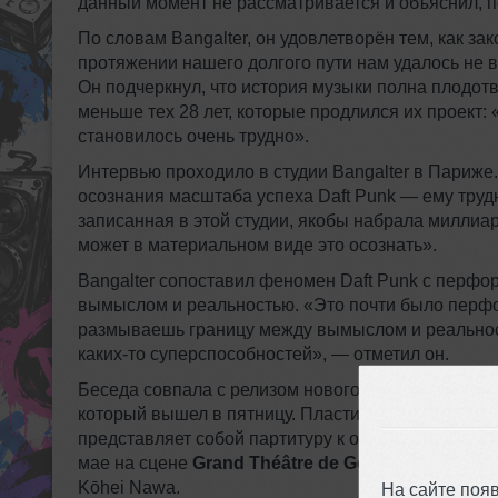
данный момент не рассматривается и объяснил, п
По словам Bangalter, он удовлетворён тем, как за
протяжении нашего долгого пути нам удалось не в
Он подчеркнул, что история музыки полна плодо
меньше тех 28 лет, которые продлился их проект: 
становилось очень трудно».
Интервью проходило в студии Bangalter в Париже
осознания масштаба успеха Daft Punk — ему тру
записанная в этой студии, якобы набрала миллиа
может в материальном виде это осознать».
Bangalter сопоставил феномен Daft Punk с перфо
вымыслом и реальностью. «Это почти было перфо
размываешь границу между вымыслом и реальность
каких‑то суперспособностей», — отметил он.
Беседа совпала с релизом нового сольного альб
который вышел в пятницу. Пластинка вдохновлена
представляет собой партитуру к одноимённому ба
мае на сцене
Grand Théâtre de Genève
; постанов
Kōhei Nawa.
На сайте поя