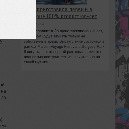
HAAi приготовила первый в
дход
Лондоне 100% production‑сет
вчера в 17:54
,
HAAi исполнит в Лондоне эксклюзивный сет,
в котором будут звучать только её
ду
собственные треки. Выступление состоится в
рамках Maiden Voyage Festival в Burgess Park
8 августа — это первый раз, когда артистка
полностью построит сет исключительно на
своей музыке.
ой
на
 за
n
),
тель