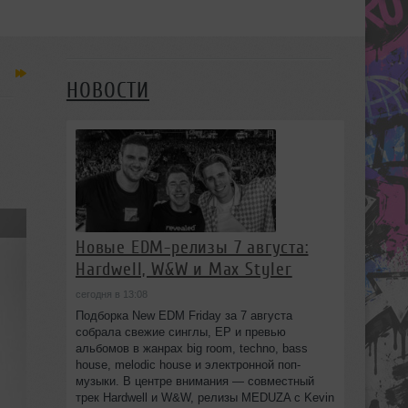
НОВОСТИ
Новые EDM-релизы 7 августа:
Hardwell, W&W и Max Styler
сегодня в 13:08
Подборка New EDM Friday за 7 августа
собрала свежие синглы, EP и превью
альбомов в жанрах big room, techno, bass
house, melodic house и электронной поп-
музыки. В центре внимания — совместный
трек Hardwell и W&W, релизы MEDUZA с Kevin