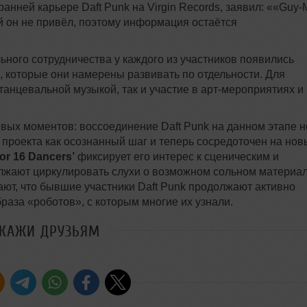
анней карьере Daft Punk на Virgin Records, заявил: ««Guy
ий он не привёл, поэтому информация остаётся
льного сотрудничества у каждого из участников появились
 которые они намерены развивать по отдельности. Для
и танцевальной музыкой, так и участие в арт‑мероприятиях и
евых моментов: воссоединение Daft Punk на данном этапе н
 проекта как осознанный шаг и теперь сосредоточен на нов
for 16 Dancers’
фиксирует его интерес к сценическим и
лжают циркулировать слухи о возможном сольном материал
ют, что бывшие участники Daft Punk продолжают активно
браза «роботов», с которым многие их узнали.
СКАЖИ ДРУЗЬЯМ