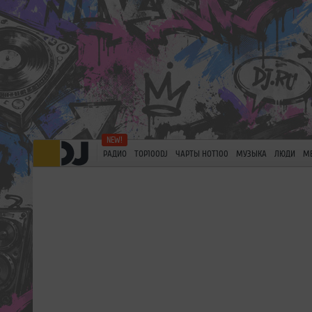
РАДИО
TOP100DJ
ЧАРТЫ HOT100
МУЗЫКА
ЛЮДИ
М