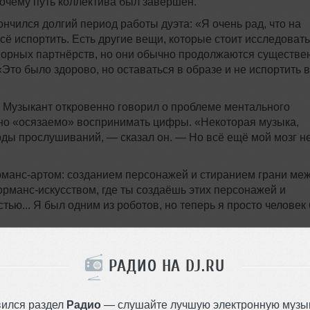
очему путь коллектива был завершён.
кончился долгий период работы дуэта: «Я очень рад, что на
сё испортить. Есть другие вещи, которые стоит исследовать
творных партнёрств, но они обычно продолжаются существе
«Это было здорово, но оставаться в образе и не испортить 
. Музыкант откровенно говорил о проблеме ментального
дно «осязаемо» воспринимать цифры. «Некоторая музыка,
рды прослушиваний, — сказал он. — Но всё ещё мой мозг н
рманс‑артом: созданием персонажей и стиранием грани ме
рманс‑искусством, где ты создаёшь этих персонажей и
ю... Я был одним из роботов, но теперь я просто человек 
ома Thomas Bangalter —
‘Mirage — Ballet for 16 Dancers’
,
 музыкой греко‑французского композитора Iannis Xenakis и
РАДИО НА DJ.RU
лету длительностью 60 минут. Премьера балета состоялась 
ку создали хореограф Damien Jalet и современный художни
вился раздел
Радио
— слушайте лучшую электронную музык