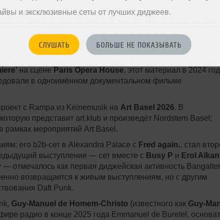
ением этого сценического номера и отражает интерес
айвы и эксклюзивные сеты от лучших диджеев.
й музыке. В интервью он подробно обсуждал творческий по
шения, а также методы работы в студии.
СЛУШАТЬ
БОЛЬШЕ НЕ ПОКАЗЫВАТЬ
 последние годы Bangalter участвовал в нескольких проектов
вне Daft Punk. В 2023 году он создал саундтрек для
iere’
на сцене
Paris Opera House
, этот материал в 2024 го
едовали в одноимённом документальном фильме
роект с Rampa из Keinemusik на
Art Basel 2026
. В
оторую представит art.klub и произведёт Nordstern Basel;
 рамках мероприятий Art Basel.
ям: его b2b‑сет в Alexandra Palace с
Fred again..
стал втор
редыдущий выступление — сет вместе с
Busy P
и
Erol Alkan
— отмечалось как первая диджейская активность Bangalter
епенно возвращается к живым выступлениям, но с другим
твования Daft Punk.
nk,
Guy‑Manuel de Homem‑Christo
(известного как
Guy‑Ma
фире радио в конце 2025 года Emmanuel de Buretel, основа