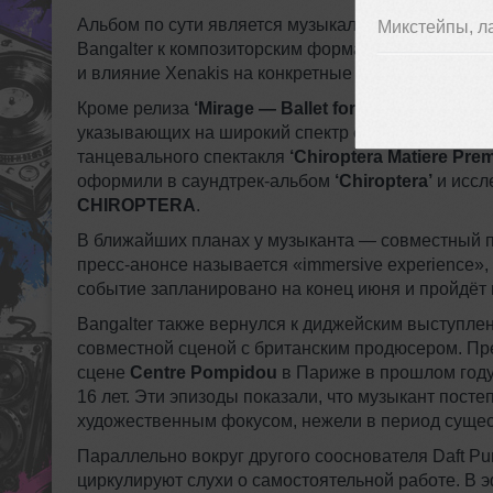
Альбом по сути является музыкальным сопровожд
Микстейпы, л
Bangalter к композиторским формам и театрально
и влияние Xenakis на конкретные музыкальные ре
Кроме релиза
‘Mirage — Ballet for 16 Dancers’
, за
указывающих на широкий спектр его деятельности 
танцевального спектакля
‘Chiroptera Matiere Prem
оформили в саундтрек‑альбом
‘Chiroptera’
и иссл
CHIROPTERA
.
В ближайших планах у музыканта — совместный п
пресс‑анонсе называется «immersive experience», к
событие запланировано на конец июня и пройдёт в
Bangalter также вернулся к диджейским выступлени
совместной сценой с британским продюсером. П
сцене
Centre Pompidou
в Париже в прошлом году 
16 лет. Эти эпизоды показали, что музыкант пост
художественным фокусом, нежели в период сущес
Параллельно вокруг другого сооснователя Daft Pu
циркулируют слухи о самостоятельной работе. В э