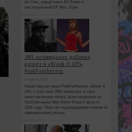
de Vries, новый сингл Eli Brown и
шеститрековый EP Max Styler.
JME неожиданно добавил
куплет в «Break It Off»
PinkPantheress
сегодня в 12:07
Новая версия трека PinkPantheress «Break It
Off» с участием JME появилась в сети:
незаглавленная запись была загружена на
YouTube-канал Man Better Know 2 августа
2026 года. Пока нет подтверждения планов по
официальному релизу.