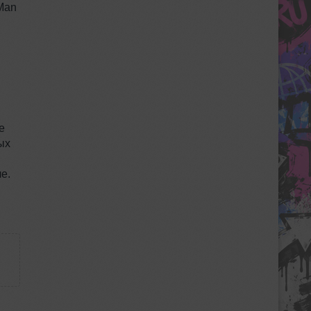
‑Man
е
ых
е.