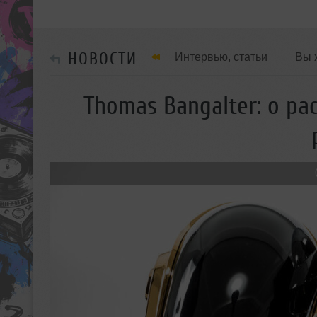
НОВОСТИ
Интервью, статьи
Вы 
Танцевальные стили
Thomas Bangalter: о ра
Мужчина & Женщина