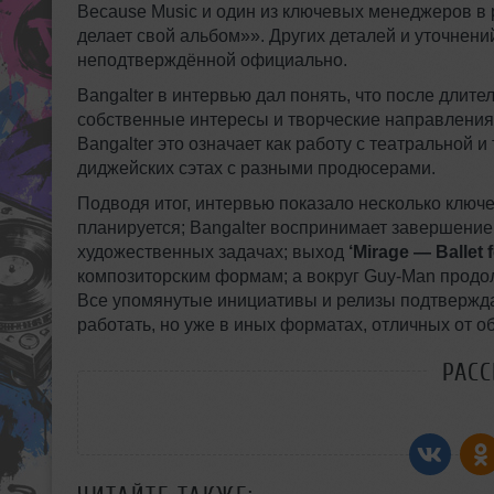
Because Music и один из ключевых менеджеров в р
делает свой альбом»». Других деталей и уточнен
неподтверждённой официально.
Bangalter в интервью дал понять, что после длите
собственные интересы и творческие направления,
Bangalter это означает как работу с театральной 
диджейских сэтах с разными продюсерами.
Подводя итог, интервью показало несколько ключ
планируется; Bangalter воспринимает завершение
художественных задачах; выход
‘Mirage — Ballet 
композиторским формам; а вокруг Guy‑Man продо
Все упомянутые инициативы и релизы подтвержда
работать, но уже в иных форматах, отличных от о
РАС