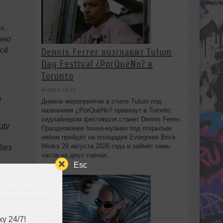
».
нно
всё
Dennis Ferrer возглавит Tulum
Day Festival ¿PorQuéNo? в
Toronto
вчера в 18:24
е
Днёвое мероприятие в стиле Tulum под
названием ¿PorQuéNo? привезут в Toronto:
хедлайнером фестиваля станет Dennis Ferrer.
жду
Празднование house-музыки под открытым
небом пройдёт на площадке Evergreen Brick
Works 29 августа 2026 года и займёт семь
без
часов на двух сценах.
Esc
в
к
у 24/7!