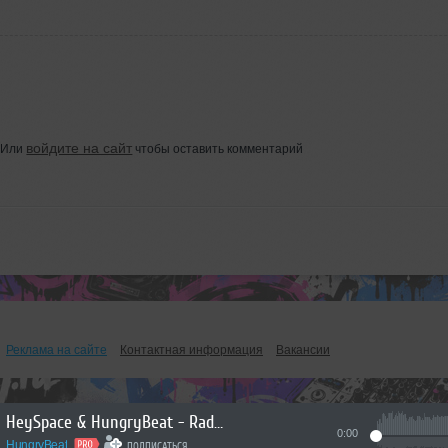
войдите на сайт
Или
чтобы оставить комментарий
Реклама на сайте
Контактная информация
Вакансии
HeySpace & HungryBeat - Radiophonika #225
0:00
HungryBeat
ПОДПИСАТЬСЯ