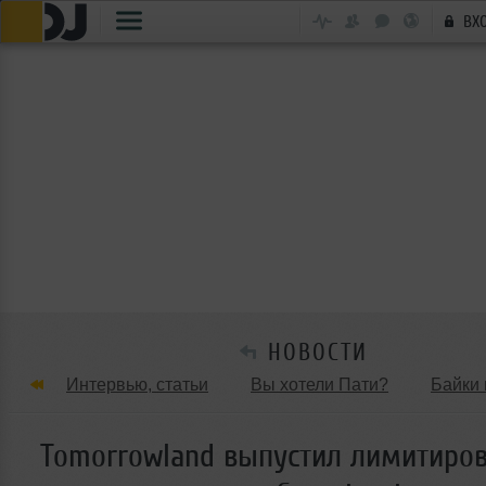
ВХ
НОВОСТИ
Интервью, статьи
Вы хотели Пати?
Байки 
Танцевальные стили
Обзоры Вечеринок и Клу
Tomorrowland выпустил лимитиро