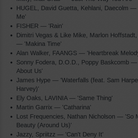
HUGEL, David Guetta, Kehlani, Daecolm — 
Me'
FISHER — 'Rain'
Dimitri Vegas & Like Mike, Marlon Hoffstadt
— 'Makina Time'
Alan Walker, FAANGS — 'Heartbreak Melod
Sonny Fodera, D.O.D., Poppy Baskcomb — 
About Us'
James Hype — 'Waterfalls (feat. Sam Harp
Harvey)'
Ely Oaks, LAVINIA — 'Same Thing'
Martin Garrix — 'Catharina'
Lost Frequencies, Nathan Nicholson — 'So
Beauty (Around Us)'
Jazzy, Spriitzz — 'Can't Deny It'