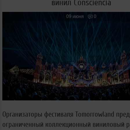
винил Consciencia
Новые лица
Мужчина & Женщина
09 июня
0
Организаторы фестиваля Tomorrowland пред
ограниченный коллекционный виниловый р