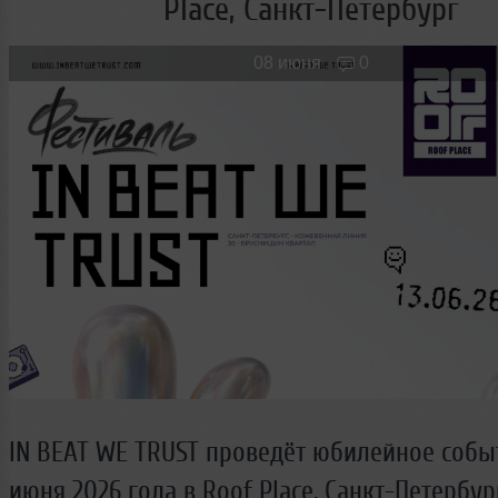
Place, Санкт-Петербург
Новые лица
Мужчина & Женщина
08 июня
0
IN BEAT WE TRUST проведёт юбилейное событ
июня 2026 года в Roof Place, Санкт-Петербур