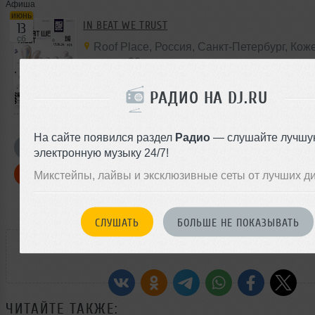
Афиша
июнь
IN BEAT WE TRUST
13
сб
Roof Place
,
Россия
, Санкт-Петербург, Ко
линия 30
РАДИО НА DJ.RU
На сайте появился раздел
Радио
— слушайте лучшу
Я ПОЙДУ
электронную музыку 24/7!
Микстейпы, лайвы и эксклюзивные сеты от лучших д
БИЛЕТЫ
СЛУШАТЬ
БОЛЬШЕ НЕ ПОКАЗЫВАТЬ
РАССКАЖИ ДРУЗЬЯМ
ЧИТАЙТЕ ТАКЖЕ: