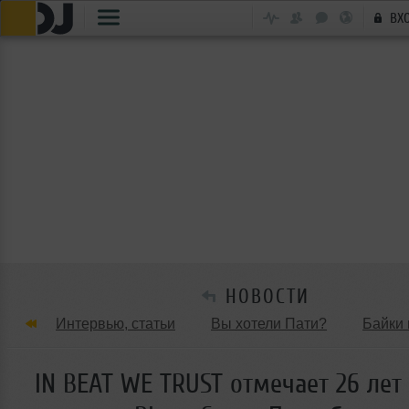
ВХ
НОВОСТИ
Интервью, статьи
Вы хотели Пати?
Байки 
Танцевальные стили
Обзоры Вечеринок и Клу
IN BEAT WE TRUST отмечает 26 лет 