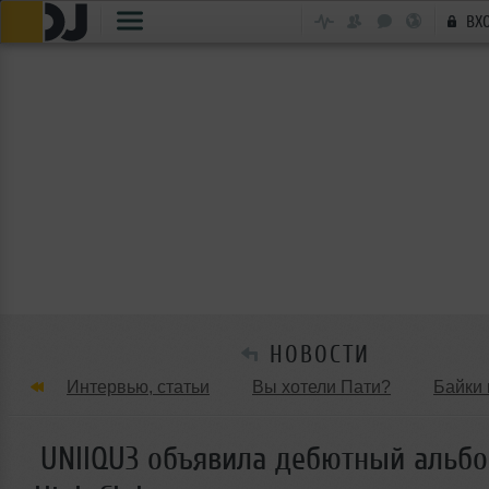
ВХ
НОВОСТИ
Интервью, статьи
Вы хотели Пати?
Байки 
Танцевальные стили
Обзоры Вечеринок и Клу
UNIIQU3 объявила дебютный альбо