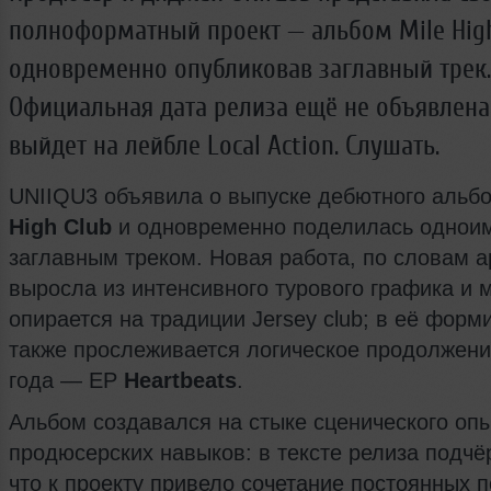
полноформатный проект — альбом Mile High
одновременно опубликовав заглавный трек.
Официальная дата релиза ещё не объявлена,
выйдет на лейбле Local Action. Слушать.
UNIIQU3 объявила о выпуске дебютного альб
High Club
и одновременно поделилась однои
заглавным треком. Новая работа, по словам а
выросла из интенсивного турового графика и 
опирается на традиции Jersey club; в её форм
также прослеживается логическое продолжени
года — EP
Heartbeats
.
Альбом создавался на стыке сценического опы
продюсерских навыков: в тексте релиза подчё
что к проекту привело сочетание постоянных п