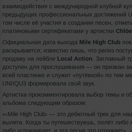
взаимодействия с международной клубной кул
предыдущих профессиональных достижений U
том числе её участия в создании песен, отме
платиновыми сертификатами у артистки
Chlöe
Официальная дата выхода
Mile High Club
пок
раскрывается; известно лишь, что релиз посту
продажу на лейбле
Local Action
. Заглавный т
доступен для прослушивания — он призван за
всей пластинке и служит «путёвкой» по тем ме
UNIIQU3 формировала свой звук.
Артистка прокомментировала выбор темы и о
альбома следующим образом:
«‹Mile High Club› — это дебютный трек для на
вылета. Когда ты путешествуешь, полёт либо 
либо успокаивает, и эта песня это отражает»,