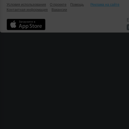
Условия использования
О проекте
Помощь
Реклама на сайте
Контактная информация
Вакансии
Б