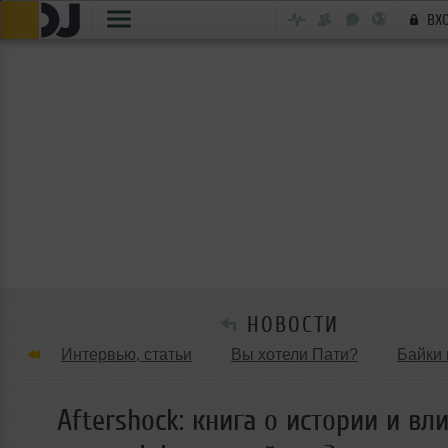
ВХ
НОВОСТИ
Интервью, статьи
Вы хотели Пати?
Байки 
Танцевальные стили
Обзоры Вечеринок и Клу
Aftershock: книга о истории и вл