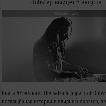
dubstep выйдет 3 августа
Новые лица
Мужчина & Женщина
04 июня
0
Книга Aftershock: The Seismic Impact of Dubst
посвящённая истории и влиянию dubstep, по