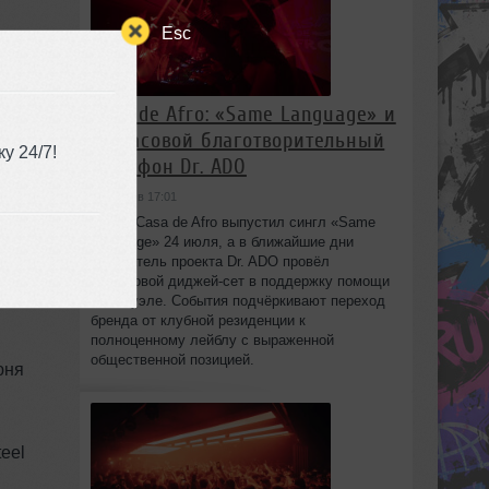
Esc
от
Casa de Afro: «Same Language» и
24‑часовой благотворительный
у 24/7!
марафон Dr. ADO
й
сегодня в 17:01
,
Лейбл Casa de Afro выпустил сингл «Same
Language» 24 июля, а в ближайшие дни
основатель проекта Dr. ADO провёл
ет
24‑часовой диджей‑сет в поддержку помощи
Венесуэле. События подчёркивают переход
бренда от клубной резиденции к
полноценному лейблу с выраженной
общественной позицией.
юня
eel