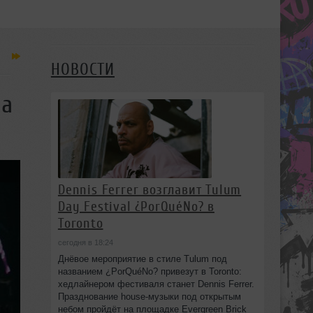
НОВОСТИ
ia
Dennis Ferrer возглавит Tulum
Day Festival ¿PorQuéNo? в
Toronto
сегодня в 18:24
Днёвое мероприятие в стиле Tulum под
названием ¿PorQuéNo? привезут в Toronto:
хедлайнером фестиваля станет Dennis Ferrer.
Празднование house-музыки под открытым
небом пройдёт на площадке Evergreen Brick