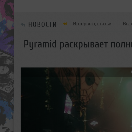
НОВОСТИ
Интервью, статьи
Вы 
Танцевальные стили
Pyramid раскрывает полн
Мужчина & Женщина