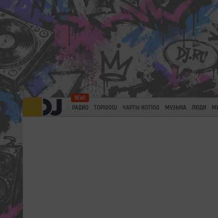
РАДИО
TOP100DJ
ЧАРТЫ HOT100
МУЗЫКА
ЛЮДИ
М