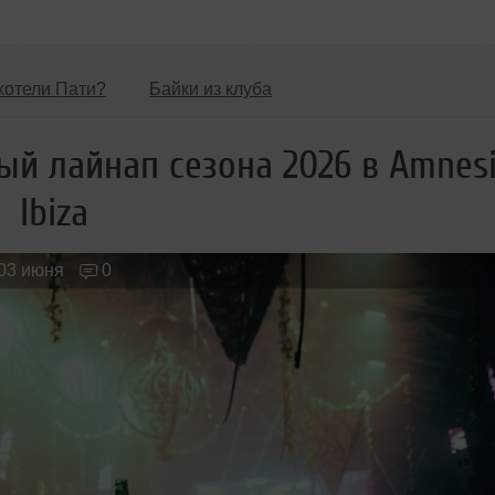
хотели Пати?
Байки из клуба
Обзоры Вечеринок и Клубов
Новые лица
ый лайнап сезона 2026 в Amnes
Ibiza
03 июня
0