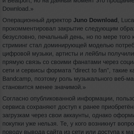
и Beatport, но на данный момент это прощание
Download.»
Операционный директор
Juno Download
, Luca
прокомментировал закрытие следующим образ
безусловно, печальный день, но по мере того 
стриминг стал доминирующей моделью потре
цифровой музыки, артисты и лейблы получили
прямую связь со своими фанатами через соц
сети и сервисы формата "direct to fan", такие к
Bandcamp, поэтому роль музыкального веб-ма
становится менее значимой.»
Согласно опубликованной информации, польз
сервиса сохраняют доступ к ранее приобретё
загрузкам через свои аккаунты, однако оформ
покупки уже нельзя. Те, у кого возникнут вопр
поводу вывода сайта из сети или доступа к м