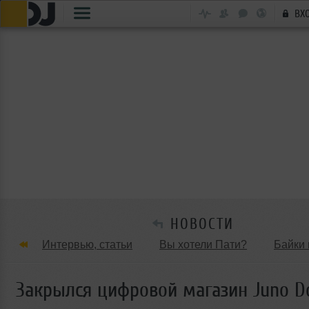
ВХ
НОВОСТИ
Интервью, статьи
Вы хотели Пати?
Байки 
Танцевальные стили
Обзоры Вечеринок и Клу
Закрылся цифровой магазин Juno D