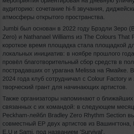
мероприятия ориентирован на дневную уличн
аудиторию: сочетание hi-fi звучания, диджейск
атмосферы открытого пространства.
Jumbi был основан в 2022 году Брэдли Зеро (B
Zero) и Nathanael Williams из The Colours That 
короткое время площадка стала площадкой д
локальных инициатив: в ноябре прошлого года
провёл благотворительный сбор средств в пол
пострадавших от урагана Melissa на Ямайке. В
2024 года клуб сотрудничал с Colour Factory и
творческий грант для начинающих артистов.
Также организаторы напоминают о ближайших 
связанных с их командой: в следующем меся
Peckham-лейбл Bradley Zero Rhythm Section в
совместный EP двух артистов из Вашингтона, 
E.U и Sami, под названием 'Survival'.