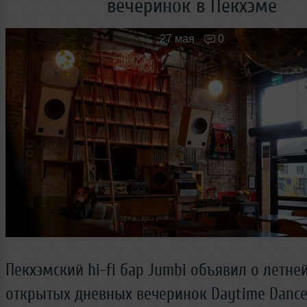
вечеринок в Пекхэме
Новые лица
Мужчина & Женщина
27 мая
0
Пекхэмский hi-fi бар Jumbi объявил о летне
открытых дневных вечеринок Daytime Dance.