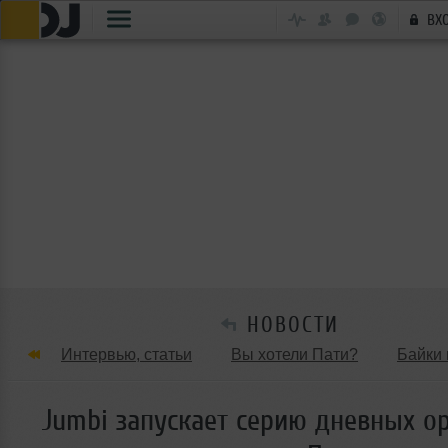
ВХ
НОВОСТИ
Интервью, статьи
Вы хотели Пати?
Байки 
Танцевальные стили
Обзоры Вечеринок и Клу
Jumbi запускает серию дневных op