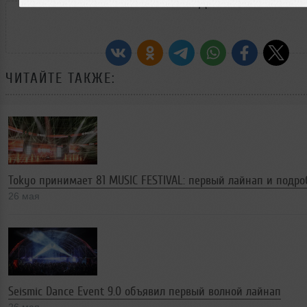
РАССКАЖИ ДРУЗЬЯМ
ЧИТАЙТЕ ТАКЖЕ:
Tokyo принимает 81 MUSIC FESTIVAL: первый лайнап и подро
26 мая
Seismic Dance Event 9.0 объявил первый волнoй лайнап