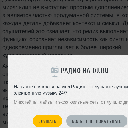
мира: клип не выступает простым дополнением
а является частью продуманной системы, в ко
каждая деталь добавляет контекст и смысл. Д
слушателей это означает, что релиз выполняе
функцию: сохраняет независимость как сингл 
одновременно приглашает в более широкий
художественный нарратив.
Анонс и фрагменты визуального материала б
РАДИО НА DJ.RU
опубликованы в соцсетях, включая публикаци
Instagram (принадлежит компании Meta, приз
На сайте появился раздел
Радио
— слушайте лучшу
экстремистской и запрещённой на территории
электронную музыку 24/7!
артиста, где были видны кадры из клипа и отс
Микстейпы, лайвы и эксклюзивные сеты от лучших д
теме Limbus. Официальный видеоклип доступ
видеоплатформах и служит рекомендованным
СЛУШАТЬ
БОЛЬШЕ НЕ ПОКАЗЫВАТЬ
материалом для понимания полного замысла 