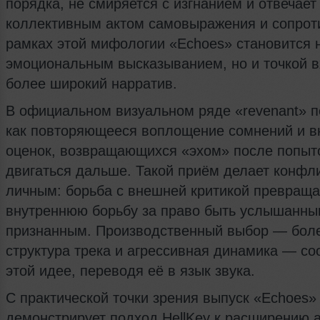
порядка, не смиряется с изгнанием и отвечает
коллективным актом самовыражения и сопрот
рамках этой мифологии «Echoes» становится 
эмоциональным высказыванием, но и точкой в
более широкий нарратив.
В официальном визуальном ряде «revenant» п
как повторяющееся воплощение сомнений и 
оценок, возвращающихся «эхом» после попыт
двигаться дальше. Такой приём делает конфл
личным: борьба с внешней критикой превраща
внутреннюю борьбу за право быть услышанны
признанным. Производственный выбор — бол
структура трека и агрессивная динамика — со
этой идее, переводя её в язык звука.
С практической точки зрения выпуск «Echoes»
демонстрирует подход HellKey к расширению а