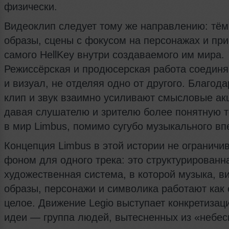
физически.
Видеоклип следует тому же направлению: тё
образы, сцены с фокусом на персонажах и при
самого HellKey внутри создаваемого им мира.
Режиссёрская и продюсерская работа соедин
и визуал, не отделяя одно от другого. Благод
клип и звук взаимно усиливают смысловые ак
давая слушателю и зрителю более понятную т
в мир Limbus, помимо сугубо музыкального вп
Концепция Limbus в этой истории не ограничи
фоном для одного трека: это структурированн
художественная система, в которой музыка, в
образы, персонажи и символика работают как
целое. Движение Legio выступает конкретизац
идеи — группа людей, вытесненных из «небес