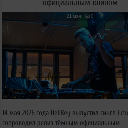
официальным клипом
Новые лица
Мужчина & Женщина
21 мая
0
14 мая 2026 года HellKey выпустил сингл Ech
сопроводил релиз тёмным официальным