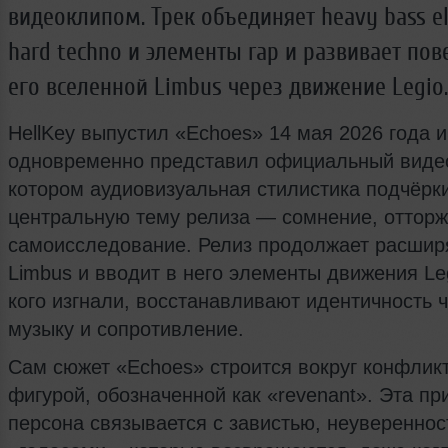
видеоклипом. Трек объединяет heavy bass ele
hard techno и элементы rap и развивает пов
его вселенной Limbus через движение Legio.
HellKey выпустил «Echoes» 14 мая 2026 года и
одновременно представил официальный видео
котором аудиовизуальная стилистика подчёрк
центральную тему релиза — сомнение, отторж
самоисследование. Релиз продолжает расшир
Limbus и вводит в него элементы движения Legi
кого изгнали, восстанавливают идентичность ч
музыку и сопротивление.
Сам сюжет «Echoes» строится вокруг конфликт
фигурой, обозначенной как «revenant». Эта пр
персона связывается с завистью, неувереннос