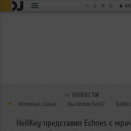
ВХ
НОВОСТИ
Интервью, статьи
Вы хотели Пати?
Байки 
Танцевальные стили
Обзоры Вечеринок и Клу
HellKey представил Echoes с мр