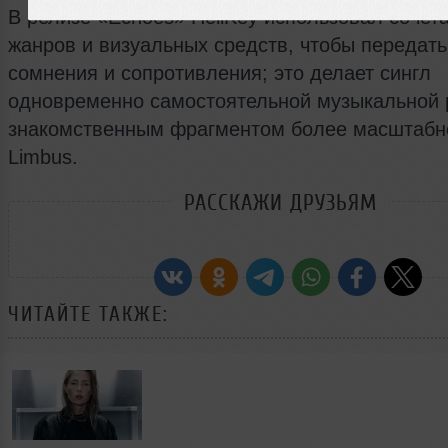
В релизе «Echoes» HellKey использовал сочет
жанров и визуальных средств, чтобы передать
сомнения и сопротивления; это делает сингл
одновременно самостоятельной музыкальной 
знакомственным фрагментом более масштабн
Limbus.
РАССКАЖИ ДРУЗЬЯМ
ЧИТАЙТЕ ТАКЖЕ: