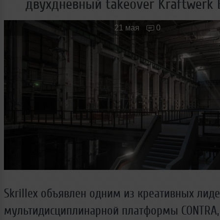
двухдневный takeover Kraftwerk B
Новые лица
Мужчина & Женщина
21 мая
0
Skrillex объявлен одним из креативных лид
мультидисциплинарной платформы CONTRA,