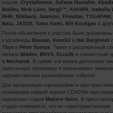
вошли:
Crystallmess, Juliana Huxtable, Abadir
Malibu, Nick Léon, Varg2™, KAVARI, Isabella 
RHR, Slikback, Jawnino, Flowdan, TYGAPAW, 
Batu, JASSS, Toma Kami, Bill Kouligas
и друг
После объявления к участию были добавлены
хэдлайнеры
Blawan, Knock2
и
Nai Barghouti
п
Thys
и
Péter Somos
. Также в расширенный со
попали
Bladee, BNYX, Ecco2k
и совместный п
x Mechatok
. В сумме эти имена дополняют уж
заявленную программу и увеличивают жанров
художественное разнообразие события.
Для организации сценографии и пространстве
планировки первой версии CONTRA приглаше
парижская студия
Matiere Noire
. В пресс-мат
студии отмечается, что их «пространственное