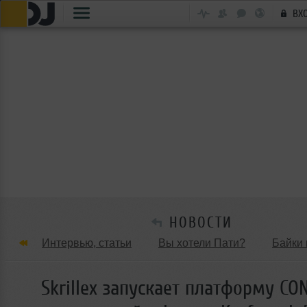
ВХ
НОВОСТИ
Интервью, статьи
Вы хотели Пати?
Байки 
Танцевальные стили
Обзоры Вечеринок и Клу
Skrillex запускает платформу CO