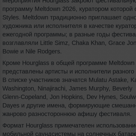
Мероприятия Hourglass закроют фестивальну
программу Meltdown 2026, куратором которой 
Styles. Meltdown традиционно приглашает одн
художника или исполнителя в качестве курато
ежегодной программы; в разные годы фестив
возглавляли Little Simz, Chaka Khan, Grace Jon
Bowie и Nile Rodgers.
Кроме Hourglass в общей программе Meltdown
представлены артисты и исполнители разного
В списке участников значатся Mulatu Astake, K
Washington, Ninajirachi, James Murphy, Beverly
Glenn‑Copeland, Jon Hopkins, Dev Hynes, Soulw
Dayes и другие имена, формирующие смешан
жанрово разностороннюю афишу фестиваля.
Формат Hourglass примечателен использован
мобильной саундсистемы на солнечных батаре