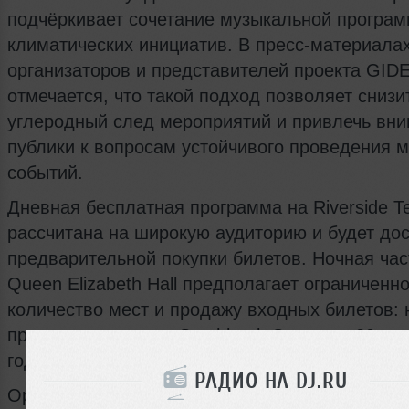
подчёркивает сочетание музыкальной програ
климатических инициатив. В пресс‑материала
организаторов и представителей проекта GI
отмечается, что такой подход позволяет снизи
углеродный след мероприятий и привлечь вн
публики к вопросам устойчивого проведения 
событий.
Дневная бесплатная программа на Riverside Te
рассчитана на широкую аудиторию и будет дос
предварительной покупки билетов. Ночная час
Queen Elizabeth Hall предполагает ограниченн
количество мест и продажу входных билетов: 
продаж для членов Southbank Centre — 20 ма
года, для остальной публики — 22 мая 2026 го
РАДИО НА DJ.RU
Организаторы советуют следить за обновлен