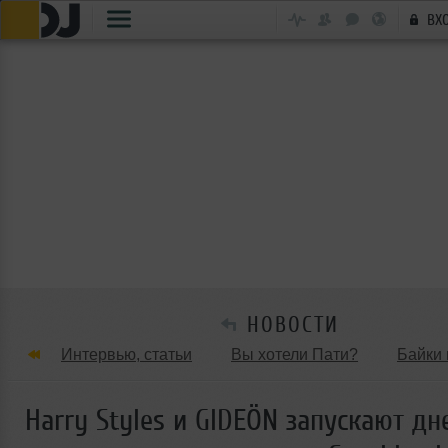
ВХ
НОВОСТИ
Интервью, статьи
Вы хотели Пати?
Байки 
Танцевальные стили
Обзоры Вечеринок и Клу
Harry Styles и GIDEÖN запускают дн