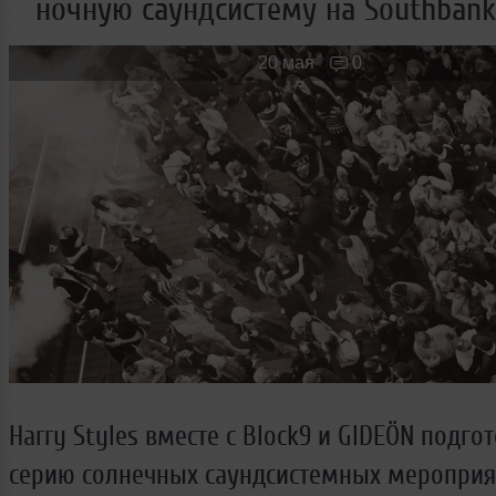
ночную саундсистему на Southbank
Новые лица
Мужчина & Женщина
20 мая
0
Harry Styles вместе с Block9 и GIDEÖN подго
серию солнечных саундсистемных мероприя