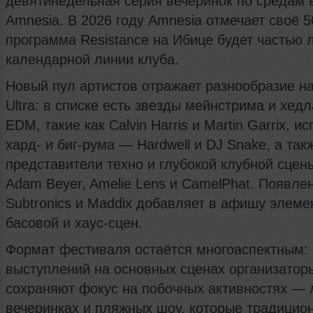
девятинедельная серия вечеринок по средам 
Amnesia. В 2026 году Amnesia отмечает своё 5
программа Resistance на Ибице будет частью 
календарной линии клуба.
Новый пул артистов отражает разнообразие н
Ultra: в списке есть звезды мейнстрима и хед
EDM, такие как Calvin Harris и Martin Garrix, и
хард- и биг-рума — Hardwell и DJ Snake, а так
представители техно и глубокой клубной сцен
Adam Beyer, Amelie Lens и CamelPhat. Появле
Subtronics и Maddix добавляет в афишу элеме
басовой и хаус-сцен.
Формат фестиваля остаётся многоаспектным:
выступлений на основных сценах организатор
сохраняют фокус на побочных активностях —
вечеринках и пляжных шоу, которые традицио