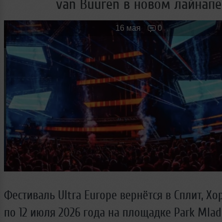
van Buuren в новом лайнапе
Новые лица
Мужчина & Женщина
16 мая
0
Фестиваль Ultra Europe вернётся в Сплит, Хор
по 12 июля 2026 года на площадке Park Mlad