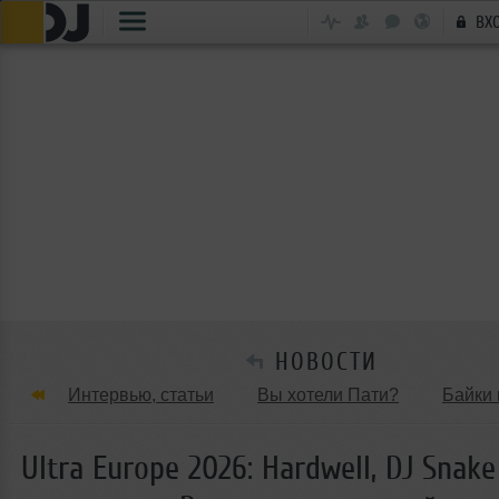
ВХ
НОВОСТИ
Интервью, статьи
Вы хотели Пати?
Байки 
Танцевальные стили
Обзоры Вечеринок и Клу
Ultra Europe 2026: Hardwell, DJ Snak