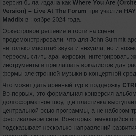
версия была издана как
Where You Are (Orche
Version) – Live At The Forum
при участии
HAY
Maddix
в ноябре 2024 года.
Оркестровое решение и гости на сцене
продемонстрировали, что для John Summit ар
не только масштаб звука и визуала, но и возм
переосмыслить аранжировки, интегрировать 
инструменты и приглашать вокалистов для р
формы электронной музыки в концертной сред
Что может дать аренный тур в поддержку
CTR
Во-первых, это формальная конверсия альбом
долгоформатное шоу, где пластинка выступае
центральной осью программы, а не набором т
фестивальном сете. Во-вторых, имеющийся о
подсказывает несколько направлений развити