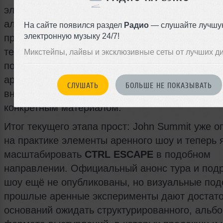
электронные артисты всё активнее превраща
альбомные релизы в концептуальные концерт
На сайте появился раздел
Радио
— слушайте лучшу
электронную музыку 24/7!
программы. John Summit использует сочетани
тематических поп-апов, закрытых мероприяти
Микстейпы, лайвы и эксклюзивные сеты от лучших д
подписчиков платформ, уникальных outdoor-се
аренных решений, чтобы держать проект в фо
СЛУШАТЬ
БОЛЬШЕ НЕ ПОКАЗЫВАТЬ
внимания и проверять, какие форматы лучше 
конкретным материалом.
Итог текущего этапа прост: John Summit уже 
на практике элементы аренного шоу и теперь 
масштабировать
CTRL ESCAPE
в подобном
направлении. Официальный анонс тура и под
шоу ещё не опубликованы, но визуальные под
прошлые аренные эксперименты дают достат
оснований ожидать структурированного, альб