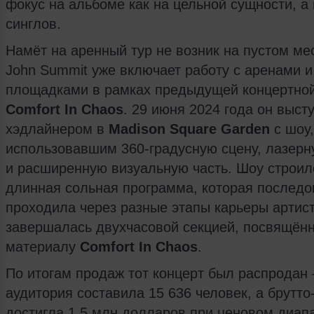
фокус на альбоме как на цельной сущности, а
синглов.
Намёт на аренный тур не возник на пустом ме
John Summit уже включает работу с аренами 
площадками в рамках предыдущей концертной
Comfort In Chaos
. 29 июня 2024 года он выст
хэдлайнером в
Madison Square Garden
с шоу,
использовавшим 360-градусную сцену, лазерн
и расширенную визуальную часть. Шоу строил
длинная сольная программа, которая последо
проходила через разные этапы карьеры артист
завершалась двухчасовой секцией, посвящён
материалу
Comfort In Chaos
.
По итогам продаж тот концерт был распродан
аудитория составила 15 636 человек, а брутто
достигла 1,5 млн долларов при ценовом диап