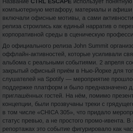
Название
CTRL ESCAPE
использует понятную
компьютерную метафору, материалы и афиши
включали офисные мотивы, а сами активности
релиза строились как единый нарратив о пере
корпоративной среды в сценическую професс
До официального релиза John Summit организ
оффлайн-активностей, которые усиливали свя
альбома с реальными событиями. 2 апреля со
закрытый офисный приём в Нью-Йорке для то
слушателей на Spotify — мероприятие прошло
поддержке платформ и было предназначено д
приглашённых гостей. На нём, помимо презен
концепции, были прозвучаны треки с грядущег
в том числе «CHICA 305», что придало мероп
статус превью, а не простого промо-ивента. В
репортажах это событие фигурировало как час