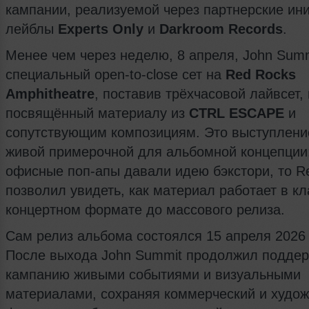
кампании, реализуемой через партнерские ин
лейблы
Experts Only
и
Darkroom Records
.
Менее чем через неделю, 8 апреля, John Sum
специальный open-to-close сет на
Red Rocks
Amphitheatre
, поставив трёхчасовой лайвсет,
посвящённый материалу из
CTRL ESCAPE
и
сопутствующим композициям. Это выступлени
живой примерочной для альбомной концепции
офисные поп-апы давали идею бэкстори, то R
позволил увидеть, как материал работает в к
концертном формате до массового релиза.
Сам релиз альбома состоялся 15 апреля 2026 
После выхода John Summit продолжил подде
кампанию живыми событиями и визуальными
материалами, сохраняя коммерческий и худо