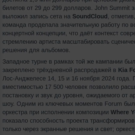
билетов от 29 до 299 долларов. John Summit 
выложил запись сета на
SoundCloud
, отметив
команда проделала значительную работу по 
концертной концепции, что даёт контекст сов
стремлению артиста масштабировать сцениче
решения для альбомов.
Западное турне в рамках той же кампании бы
закреплено трёхдневной распродажей в
Kia F
Лос-Анджелесе 14, 15 и 16 ноября 2024 года.
вместимостью 17 500 человек позволило рас
постановку и звук до уровня, ожидаемого от а
шоу. Одним из ключевых моментов Forum был
оркестра при исполнении композиции
Where Y
показало способность проекта трансформиров
только через экранные решения и свет; оркес