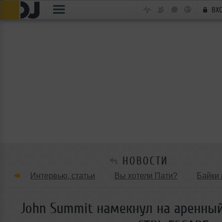
ВХ
НОВОСТИ
Интервью, статьи
Вы хотели Пати?
Байки 
Танцевальные стили
Обзоры Вечеринок и Клу
John Summit намекнул на аренный