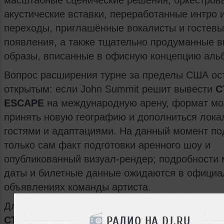
масштабные сценические решения, оркестров
акустические вставки, переработанные интро 
переходы, приглашённые вокалисты и гостев
появления, а также тщательно продуманные 
образы, вписанные в офисную концепцию аль
Вопрос расширения турне за пределы США ос
открытым: если John Summit решит вывести
C
ESCAPE
на международную арену, формат мо
принять новую географию и дополниться лок
гостями и адаптациями. На данный момент п
только сам факт подготовки аренного шоу и
опубликованный визуал-рендер; подробности 
даты и билетные данные ожидаются в офици
объявлениях команды артиста.
Для российской аудитории важно отметить, чт
РАДИО НА DJ.RU
CTRL ESCAPE
демонстрирует тенденцию к том