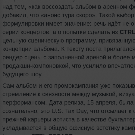
над тем, «как воссоздать альбом в аренном ф
добавил, что «анонс тура скоро». Такой выбор
формулировки имеет значение: речь идёт не о
серии концертов, а о попытке сделать из
CTRL
цельную сценическую программу, привязанную
концепции альбома. К тексту поста прилагалс
рендер сцены с заполненной ареной и более 
продакшн-компоновкой, что усилило впечатле
будущего шоу.
Сам альбом и его промокампания уже показы
стремление к связности между музыкой, визу
перформансом. Дата релиза, 15 апреля, была
сознательно: это U.S. Tax Day, что отсылает к
прежней карьеры артиста в качестве бухгалте
укладывается в общую офисную эстетику камп