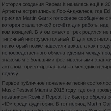
История создания Repeat It началась ещё в 20
Артисты встретились в Лос-Анджелесе, где Ed
прислал Martin Garrix голосовое сообщение с
которая стала точкой отсчёта для работы над
композицией. В этом смысле трек родился не 
типичный инструментальный ID для фестиваль
на который позже навесили вокал, а как проду
непосредственного обмена идеями между пр
знакомым с большими фестивальными аранжи
автором, ориентированным на мелодию и лир
подачу.
Первое публичное появление песни состоялось
Music Festival Miami в 2015 году, где она проз
названием Rewind Repeat It и быстро обрела 
«ID» среди аудитории. В тот период Martin Gar
официально работал в рамках эпохи Spinnin’ R