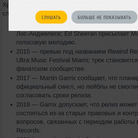
Хронология ключевых событий по треку выгля
следующим образом:
СЛУШАТЬ
БОЛЬШЕ НЕ ПОКАЗЫВАТЬ
2014 — начало работы над треком, обме
Лос-Анджелесе; Ed Sheeran присылает Mar
голосовую мелодию.
2015 — превью под названием Rewind Rep
Ultra Music Festival Miami; трек становитс
фанатском сообществе.
2017 — Martin Garrix сообщает, что план
официальный сингл, но лейблы не смогли
согласовать сроки релиза.
2018 — Garrix допускает, что релиз может
состояться из-за старых правовых и конт
вопросов, связанных с периодом работы в
Records.