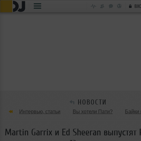
ВХ
НОВОСТИ
Интервью, статьи
Вы хотели Пати?
Байки 
Танцевальные стили
Обзоры Вечеринок и Клу
Martin Garrix и Ed Sheeran выпустят 