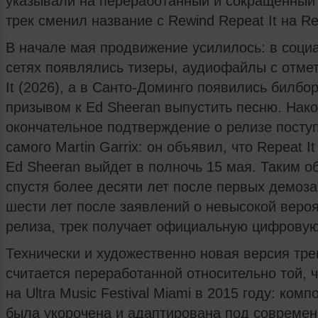
указывали на переработанный и сокращённый
трек сменил название с Rewind Repeat It на Rep
В начале мая продвижение усилилось: в соци
сетях появлялись тизеры, аудиофайлы с отме
It (2026), а в Санто-Доминго появились билбо
призывом к Ed Sheeran выпустить песню. Нако
окончательное подтверждение о релизе посту
самого Martin Garrix: он объявил, что Repeat I
Ed Sheeran выйдет в полночь 15 мая. Таким о
спустя более десяти лет после первых демоза
шести лет после заявлений о невысокой веро
релиза, трек получает официальную цифровую
Технически и художественно новая версия тре
считается переработанной относительно той, ч
на Ultra Music Festival Miami в 2015 году: комп
была укорочена и адаптирована под совреме