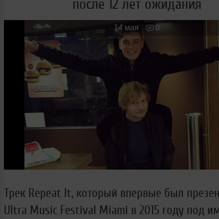
после 12 лет ожидания
Новые лица
Мужчина & Женщина
14 мая
0
Трек Repeat It, который впервые был презе
Ultra Music Festival Miami в 2015 году под 