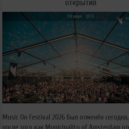
открытия
Новые лица
Мужчина & Женщина
09 мая
0
Music On Festival 2026 был отменён сегодня,
после того как Municipality of Amsterdam о