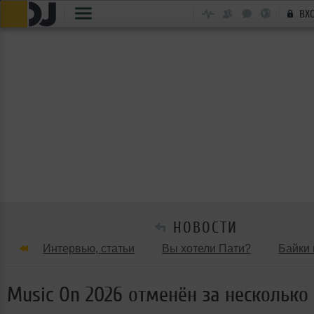
ВХ
НОВОСТИ
Интервью, статьи
Вы хотели Пати?
Байки 
Танцевальные стили
Обзоры Вечеринок и Клу
Music On 2026 отменён за несколько