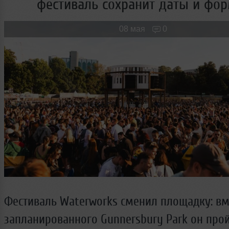
фестиваль сохранит даты и фо
Новые лица
Мужчина & Женщина
08 мая
0
Фестиваль Waterworks сменил площадку: вм
запланированного Gunnersbury Park он прой