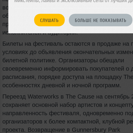
Микстейпы, лайвы и эксклюзивные сеты от лучших д
возврата средств покупателям при непредвид
обстоятельствах. В сообщении указано, что э
СЛУШАТЬ
БОЛЬШЕ НЕ ПОКАЗЫВАТЬ
принято с приоритетом защиты интересов сотр
исполнителей и аудитории.
Билеты на фестиваль остаются в продаже на 
условиях до объявления окончательных измен
билетной политике. Организаторы обещали
своевременно информировать покупателей о 
расписания, порядке доступа на площадку Th
особенностях дневной и ночной программ.
Переезд Waterworks в The Cause на сентябрь 
сохраняет основной набор артистов и концеп
направленность фестиваля, одновременно по
организаторов к более компактной, клубной р
проекта. Возвращение в Gunnersbury Park