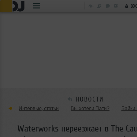
ВХ
НОВОСТИ
Интервью, статьи
Вы хотели Пати?
Байки 
Танцевальные стили
Обзоры Вечеринок и Клу
Waterworks переезжает в The Ca