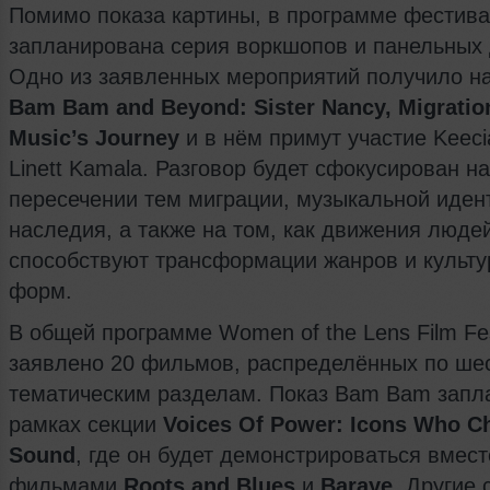
Помимо показа картины, в программе фестив
запланирована серия воркшопов и панельных 
Одно из заявленных мероприятий получило н
Bam Bam and Beyond: Sister Nancy, Migratio
Music’s Journey
и в нём примут участие Keecia 
Linett Kamala. Разговор будет сфокусирован на
пересечении тем миграции, музыкальной иден
наследия, а также на том, как движения людей
способствуют трансформации жанров и культ
форм.
В общей программе Women of the Lens Film Fes
заявлено 20 фильмов, распределённых по ше
тематическим разделам. Показ Bam Bam запл
рамках секции
Voices Of Power: Icons Who C
Sound
, где он будет демонстрироваться вмест
фильмами
Roots and Blues
и
Baraye
. Другие 