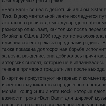
сэмплируемых регги-треков.
«Bam Bam» вошёл в дебютный альбом Sister
Two
. В документальной ленте исследуется пут
локального релиза до международного феном
режиссёр описывает, как только после переез
Ямайки в США в 1996 году артистка осознала
влияния своего трека за пределами родины. 
также показана долгосрочная борьба исполни
за вознаграждение: она добивалась причитаю
авторских выплат, которые не выплачивались 
течение примерно тридцати лет после выхода 
В картине присутствуют интервью и коммента
известных музыкантов и продюсеров, среди ни
Monáe, Young Guru и Pete Rock, которые дают 
важности трека «Bam Bam» для широкой музы
сцены и его роли в современной культуре сэм