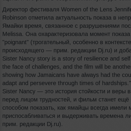
Директор фестиваля Women of the Lens Jennif
Robinson отметила актуальность показа в неп
Ямайки время, связанное с разрушениями пос
Melissa. Она охарактеризовала момент показа
"poignant" (трогательный, особенно в контекст
происходящего — прим. редакции Dj.ru) и доб
Sister Nancy story is a story of resilience and self-
the face of challenges, and the film will be anothe
showing how Jamaicans have always had the cou
adapt and persevere through times of hardships.
Sister Nancy — это история стойкости и веры в
перед лицом трудностей, и фильм станет ещё
способом показать, как ямайцы всегда имели 
приспосабливаться и выдерживать времена 
прим. редакции Dj.ru).