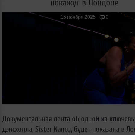
покажут в Лондоне
Новые лица
Мужчина & Женщина
15 ноября 2025
0
Документальная лента об одной из ключев
дэнсхолла, Sister Nancy, будет показана в Л