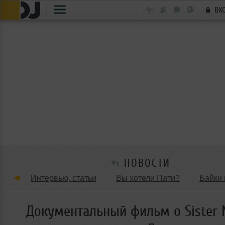
ВХ
НОВОСТИ
Интервью, статьи
Вы хотели Пати?
Байки 
Танцевальные стили
Обзоры Вечеринок и Клу
Документальный фильм о Sister 