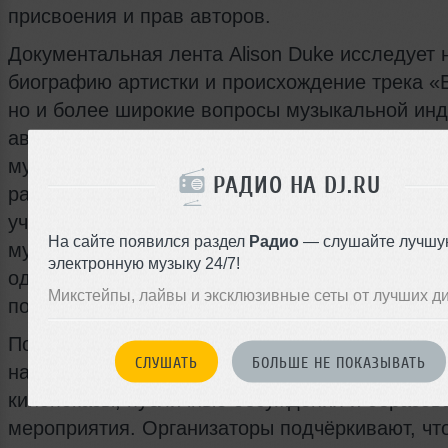
присвоения и прав авторов.
Документальная лента Alison Duke исследует 
биографию артистки и происхождение трека 
но и более широкие вопросы музыкальной инд
авторские права, экономическое вознагражде
музыкантов и сложные пути признания артиста
РАДИО НА DJ.RU
работа получила мировое распространение бе
учёта её вклада. Через архивные материалы, 
На сайте появился раздел
Радио
— слушайте лучшу
музыкальные фрагменты фильм стремится пока
электронную музыку 24/7!
одна песня может жить собственной жизнью и 
Микстейпы, лайвы и эксклюзивные сеты от лучших д
поколения музыкантов и слушателей.
Показ в Garden Cinema планируется как часть
СЛУШАТЬ
БОЛЬШЕ НЕ ПОКАЗЫВАТЬ
насыщенной программы фестиваля, включаю
кинопоказы, публичные обсуждения и образов
мероприятия. Организаторы подчёркивают, чт