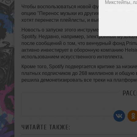
Микстейпы, л
Чтобы воспользоваться новой функцией, пользова
опцию "Перенос музыки из других сервисов". Там о
хотят перенести плейлисты, и выбрать нужные эл
Новость о запуске этого инструмента появилась 
Spotify. Недавно, например, электронный музыкаль
после сообщений о том, что венчурный фонд Prim
активно инвестирует в оборонную компанию Hels
использованием искусственного интеллекта.
Кроме того, Spotify подвергается критике за низк
платных подписчиков до 268 миллионов и общую в
решила демонетизировать все треки на платформ
РАС
ЧИТАЙТЕ ТАКЖЕ: