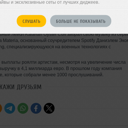
айвы и эксклюзивные сеты от лучших диджеев.
телям необходимо зайти в настройки Apple Music и выбрат
ни смогут войти в аккаунт стримингового сервиса, с которо
ементы для импорта.
СЛУШАТЬ
БОЛЬШЕ НЕ ПОКАЗЫВАТЬ
на фоне массового ухода музыкантов и лейблов с платформ
ный лейбл Kalahari Oyster Cult забрал свою музыку из серв
a Materia, основанный соучредителем Spotify Даниэлем Эко
ing, специализирующуюся на военных технологиях с
ие выплаты роялти артистам, несмотря на увеличение числа
ыручку в 4,1 миллиарда евро. В прошлом году компания
е, которые собрали менее 1000 прослушиваний.
СКАЖИ ДРУЗЬЯМ