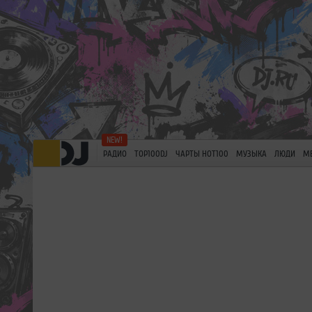
РАДИО
TOP100DJ
ЧАРТЫ HOT100
МУЗЫКА
ЛЮДИ
М