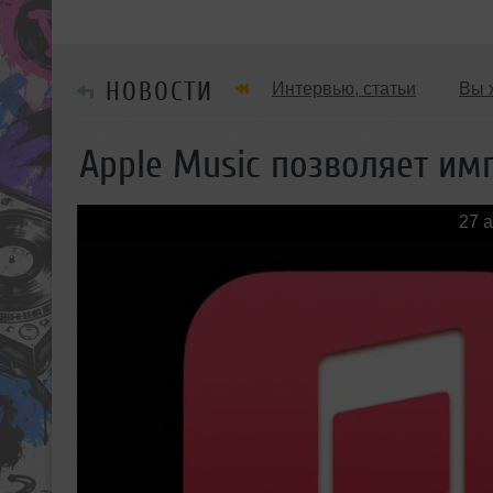
НОВОСТИ
Интервью, статьи
Вы 
Танцевальные стили
Apple Music позволяет им
Мужчина & Женщина
27 