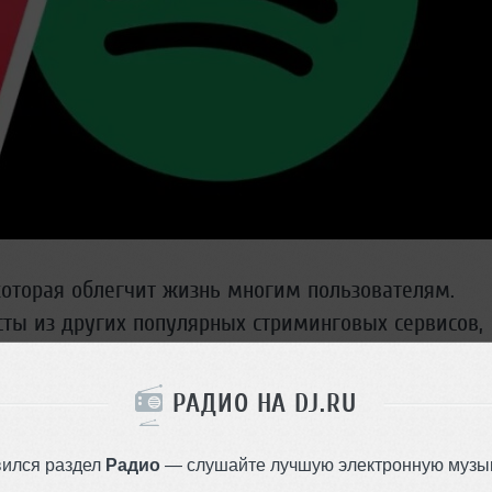
которая облегчит жизнь многим пользователям.
ты из других популярных стриминговых сервисов,
актуальна на фоне многочисленных обсуждений о
РАДИО НА DJ.RU
й позволяет пользователям импортировать свои плейлисты 
инструмент был протестирован в Австралии и Новой Зеланди
вился раздел
Радио
— слушайте лучшую электронную музык
и, Канаде, Франции, Германии и Мексике.