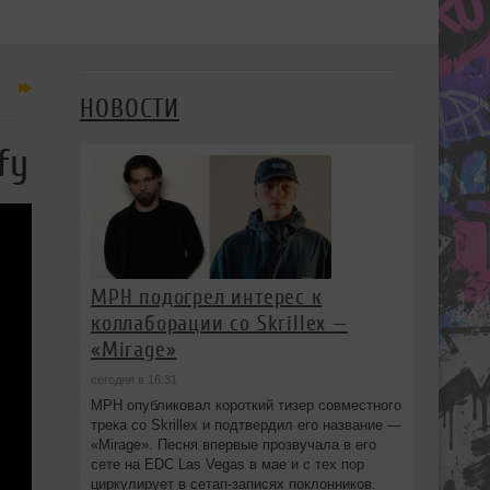
НОВОСТИ
fy
MPH подогрел интерес к
коллаборации со Skrillex —
«Mirage»
сегодня в 16:31
MPH опубликовал короткий тизер совместного
трека со Skrillex и подтвердил его название —
«Mirage». Песня впервые прозвучала в его
сете на EDC Las Vegas в мае и с тех пор
циркулирует в сетап-записях поклонников.