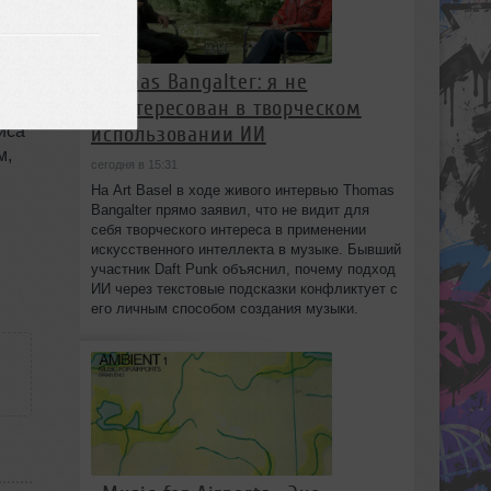
ь
го
Thomas Bangalter: я не
заинтересован в творческом
ы
использовании ИИ
иса
м,
сегодня в 15:31
На Art Basel в ходе живого интервью Thomas
Bangalter прямо заявил, что не видит для
себя творческого интереса в применении
искусственного интеллекта в музыке. Бывший
участник Daft Punk объяснил, почему подход
ИИ через текстовые подсказки конфликтует с
его личным способом создания музыки.