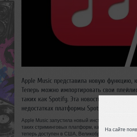
Apple Music представила новую функцию, 
Теперь можно импортировать свои плейлис
таких как Spotify. Эта новость особенно 
недостатках платформы Spotify.
Apple Music запустила новый инструмент, которы
таких стриминговых платформ, как Spotify. Этот 
На сайте поя
теперь доступен в США, Великобритании, Бразили