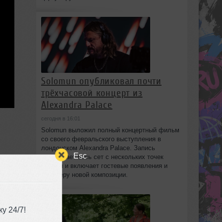
Solomun опубликовал почти
трёхчасовой концерт из
Alexandra Palace
сегодня в 16:01
Solomun выложил полный концертный фильм
со своего февральского выступления в
лондонском Alexandra Palace. Запись
Esc
охватывает весь сет с нескольких точек
съёмки и включает гостевые появления и
премьеру новой композиции.
из
и и
у 24/7!